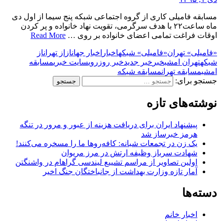
مسابقه فامیلی کاری از گروه اجتماعی شبکه پنج سیما از اول دی
ماه ساعت۲۲ با هدف سرگرمی، تقویت نهاد خانواده و پر کردن
اوقات فراغت تمامی اعضای خانواده بر روی …
Read More
«فامیلی» تهران
«فامیلی» شبکه
اخبار
اخبار جهان
از
از تهران
از
شبکه
تهران امشب
خبر
خبر جدید
خبر روز
روی
سایت خبری
مسابقه
امشب
مسابقه تهران
مسابقه شبکه
جستجو برای:
نوشته‌های تازه
پیشنهاد ایران برای دریافت هزینه از عبور و مرور در تنگه
هرمز خبرساز شد
یک زن در تجمعات شبانه: کافه‌روها ما را مسخره می‌کنند!
شهادت سرباز وظیفه ارتش در مرز مریوان
اولین تصاویر از مراسم تشییع لیندسی گراهام در واشنگتن
آمار تازه وزارت بهداشت از جانباختگان جنگ اخیر
دسته‌ها
اخبار خانم