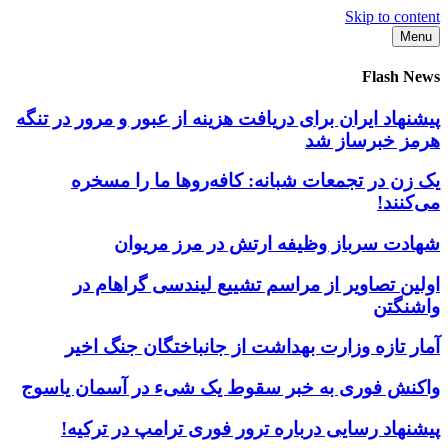
Skip to content
Menu
Flash News
پیشنهاد ایران برای دریافت هزینه از عبور و مرور در تنگه
هرمز خبرساز شد
یک زن در تجمعات شبانه: کافه‌روها ما را مسخره
می‌کنند!
شهادت سرباز وظیفه ارتش در مرز مریوان
اولین تصاویر از مراسم تشییع لیندسی گراهام در
واشنگتن
آمار تازه وزارت بهداشت از جانباختگان جنگ اخیر
واکنش فوری به خبر سقوط یک شیء در آسمان یاسوج
پیشنهاد رسایی درباره ترور فوری ترامپ در ترکیه!