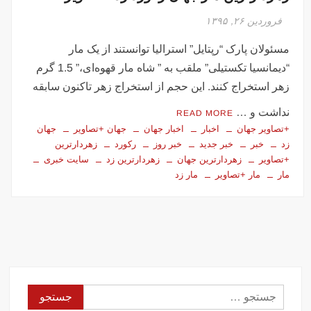
فروردین ۲۶, ۱۳۹۵
مسئولان پارک “رپتایل” استرالیا توانستند از یک مار
“دیمانسیا تکستیلی” ملقب به ” شاه مار قهوه‌ای،” 1.5 گرم
زهر استخراج کنند. این حجم از استخراج زهر تاکنون سابقه
نداشت و …
READ MORE
+تصاویر جهان
اخبار
اخبار جهان
جهان +تصاویر
جهان
زد
خبر
خبر جدید
خبر روز
رکورد
زهردارترین
+تصاویر
زهردارترین جهان
زهردارترین زد
سایت خبری
مار
مار +تصاویر
مار زد
جستجو