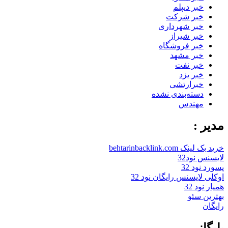
خبر دیپلم
خبر شرکت
خبر شهرداری
خبر شیراز
خبر فروشگاه
خبر مشهد
خبر نفت
خبر یزد
خبرارتشی
دسته‌بندی نشده
مهندس
مدیر :
خرید بک لینک behtarinbacklink.com
لایسنس نود32
پسورد نود 32
اوکلی لایسنس رایگان نود 32
همیار نود 32
بهترین سئو
رایگان
بایگانی