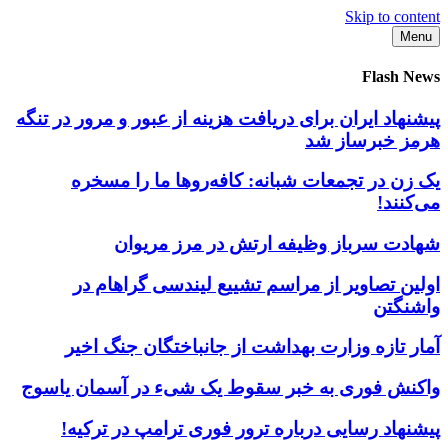
Skip to content
Menu
Flash News
پیشنهاد ایران برای دریافت هزینه از عبور و مرور در تنگه
هرمز خبرساز شد
یک زن در تجمعات شبانه: کافه‌روها ما را مسخره
می‌کنند!
شهادت سرباز وظیفه ارتش در مرز مریوان
اولین تصاویر از مراسم تشییع لیندسی گراهام در
واشنگتن
آمار تازه وزارت بهداشت از جانباختگان جنگ اخیر
واکنش فوری به خبر سقوط یک شیء در آسمان یاسوج
پیشنهاد رسایی درباره ترور فوری ترامپ در ترکیه!