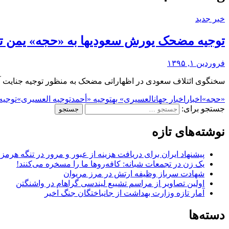
خبر جدید
توجیه مضحک یورش سعودیها به «حجه» یمن 
فروردین ۱, ۱۳۹۵
سخنگوی ائتلاف سعودی در اظهاراتی مضحک به منظور توجیه جنایت آشک
«حجه»
اخبار
اخبار جهان
العسیری» به
توجیه «أحمد
توجیه العسیری»
توجیه 
جستجو برای:
نوشته‌های تازه
پیشنهاد ایران برای دریافت هزینه از عبور و مرور در تنگه هرم
یک زن در تجمعات شبانه: کافه‌روها ما را مسخره می‌کنند!
شهادت سرباز وظیفه ارتش در مرز مریوان
اولین تصاویر از مراسم تشییع لیندسی گراهام در واشنگتن
آمار تازه وزارت بهداشت از جانباختگان جنگ اخیر
دسته‌ها