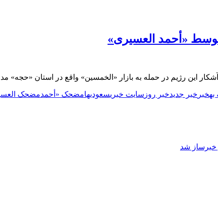
توسط «أحمد العسیری»
ار این رژیم در حمله به بازار «الخمسین» واقع در استان «حجه» مد
به
خبر
خبر جدید
خبر روز
سایت خبری
سعودیها
مضحک «أحمد
مضحک العسی
ز خبرساز شد