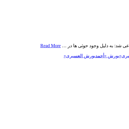
عی شد: به دلیل وجود حوثی ها در …
Read More
ری»
یورش «أحمد
یورش العسیری»