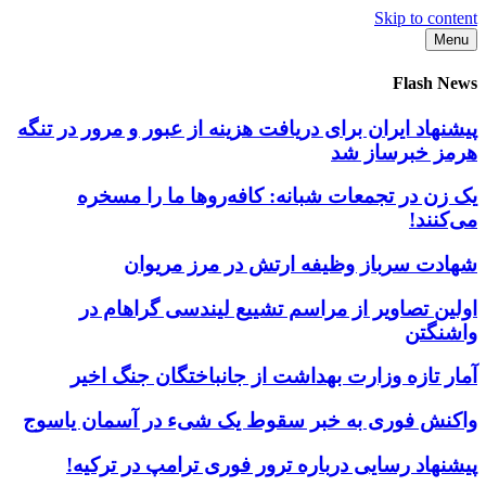
Skip to content
Menu
Flash News
پیشنهاد ایران برای دریافت هزینه از عبور و مرور در تنگه
هرمز خبرساز شد
یک زن در تجمعات شبانه: کافه‌روها ما را مسخره
می‌کنند!
شهادت سرباز وظیفه ارتش در مرز مریوان
اولین تصاویر از مراسم تشییع لیندسی گراهام در
واشنگتن
آمار تازه وزارت بهداشت از جانباختگان جنگ اخیر
واکنش فوری به خبر سقوط یک شیء در آسمان یاسوج
پیشنهاد رسایی درباره ترور فوری ترامپ در ترکیه!