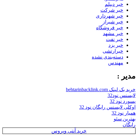
خبر دیپلم
خبر شرکت
خبر شهرداری
خبر شیراز
خبر فروشگاه
خبر مشهد
خبر نفت
خبر یزد
خبرارتشی
دسته‌بندی نشده
مهندس
مدیر :
خرید بک لینک behtarinbacklink.com
لایسنس نود32
پسورد نود 32
اوکلی لایسنس رایگان نود 32
همیار نود 32
بهترین سئو
رایگان
خرید آنتی ویروس