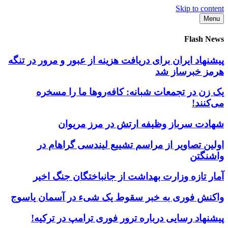
Skip to content
Menu
Flash News
پیشنهاد ایران برای دریافت هزینه از عبور و مرور در تنگه
هرمز خبرساز شد
یک زن در تجمعات شبانه: کافه‌روها ما را مسخره
می‌کنند!
شهادت سرباز وظیفه ارتش در مرز مریوان
اولین تصاویر از مراسم تشییع لیندسی گراهام در
واشنگتن
آمار تازه وزارت بهداشت از جانباختگان جنگ اخیر
واکنش فوری به خبر سقوط یک شیء در آسمان یاسوج
پیشنهاد رسایی درباره ترور فوری ترامپ در ترکیه!