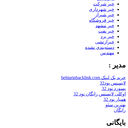
خبر شرکت
خبر شهرداری
خبر شیراز
خبر فروشگاه
خبر مشهد
خبر نفت
خبر یزد
خبرارتشی
دسته‌بندی نشده
مهندس
مدیر :
خرید بک لینک behtarinbacklink.com
لایسنس نود32
پسورد نود 32
اوکلی لایسنس رایگان نود 32
همیار نود 32
بهترین سئو
رایگان
بایگانی