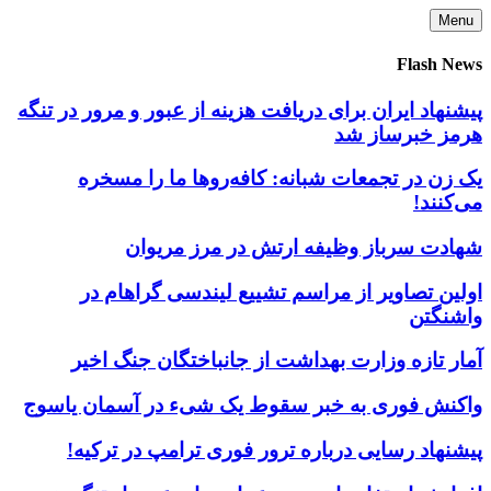
Skip
Menu
to
content
Flash News
پیشنهاد ایران برای دریافت هزینه از عبور و مرور در تنگه
هرمز خبرساز شد
یک زن در تجمعات شبانه: کافه‌روها ما را مسخره
می‌کنند!
شهادت سرباز وظیفه ارتش در مرز مریوان
اولین تصاویر از مراسم تشییع لیندسی گراهام در
واشنگتن
آمار تازه وزارت بهداشت از جانباختگان جنگ اخیر
واکنش فوری به خبر سقوط یک شیء در آسمان یاسوج
پیشنهاد رسایی درباره ترور فوری ترامپ در ترکیه!