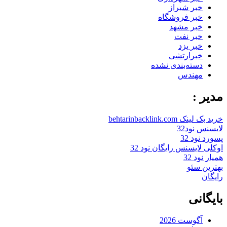
خبر شیراز
خبر فروشگاه
خبر مشهد
خبر نفت
خبر یزد
خبرارتشی
دسته‌بندی نشده
مهندس
مدیر :
خرید بک لینک behtarinbacklink.com
لایسنس نود32
پسورد نود 32
اوکلی لایسنس رایگان نود 32
همیار نود 32
بهترین سئو
رایگان
بایگانی
آگوست 2026