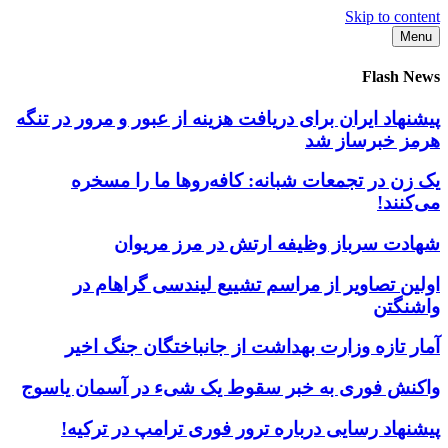
Skip to content
Menu
Flash News
پیشنهاد ایران برای دریافت هزینه از عبور و مرور در تنگه
هرمز خبرساز شد
یک زن در تجمعات شبانه: کافه‌روها ما را مسخره
می‌کنند!
شهادت سرباز وظیفه ارتش در مرز مریوان
اولین تصاویر از مراسم تشییع لیندسی گراهام در
واشنگتن
آمار تازه وزارت بهداشت از جانباختگان جنگ اخیر
واکنش فوری به خبر سقوط یک شیء در آسمان یاسوج
پیشنهاد رسایی درباره ترور فوری ترامپ در ترکیه!