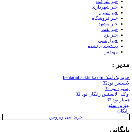
خبر شرکت
خبر شهرداری
خبر شیراز
خبر فروشگاه
خبر مشهد
خبر نفت
خبر یزد
خبرارتشی
دسته‌بندی نشده
مهندس
مدیر :
خرید بک لینک behtarinbacklink.com
لایسنس نود32
پسورد نود 32
اوکلی لایسنس رایگان نود 32
همیار نود 32
بهترین سئو
رایگان
خرید آنتی ویروس
بایگانی