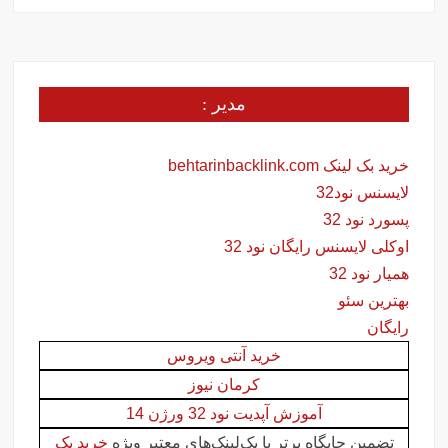
مدیر :
خرید بک لینک behtarinbacklink.com
لایسنس نود32
پسورد نود 32
اوکلی لایسنس رایگان نود 32
همیار نود 32
بهترین سئو
رایگان
خرید آنتی ویروس
کرمان نیوز
آموزش آپدیت نود 32 ورژن 14
تضمین جایگاه برتر با بک‌لینک‌های معتبر ویژه
خرید بک