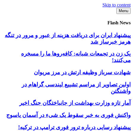
Skip to content
Menu
Flash News
پیشنهاد ایران برای دریافت هزینه از عبور و مرور در تنگه
هرمز خبرساز شد
یک زن در تجمعات شبانه: کافه‌روها ما را مسخره
می‌کنند!
شهادت سرباز وظیفه ارتش در مرز مریوان
اولین تصاویر از مراسم تشییع لیندسی گراهام در
واشنگتن
آمار تازه وزارت بهداشت از جانباختگان جنگ اخیر
واکنش فوری به خبر سقوط یک شیء در آسمان یاسوج
پیشنهاد رسایی درباره ترور فوری ترامپ در ترکیه!