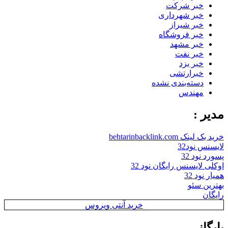
خبر شرکت
خبر شهرداری
خبر شیراز
خبر فروشگاه
خبر مشهد
خبر نفت
خبر یزد
خبرارتشی
دسته‌بندی نشده
مهندس
مدیر :
خرید بک لینک behtarinbacklink.com
لایسنس نود32
پسورد نود 32
اوکلی لایسنس رایگان نود 32
همیار نود 32
بهترین سئو
رایگان
خرید آنتی ویروس
بایگانی