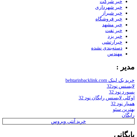
خبر شرکت
خبر شهرداری
خبر شیراز
خبر فروشگاه
خبر مشهد
خبر نفت
خبر یزد
خبرارتشی
دسته‌بندی نشده
مهندس
مدیر :
خرید بک لینک behtarinbacklink.com
لایسنس نود32
پسورد نود 32
اوکلی لایسنس رایگان نود 32
همیار نود 32
بهترین سئو
رایگان
خرید آنتی ویروس
بایگانی