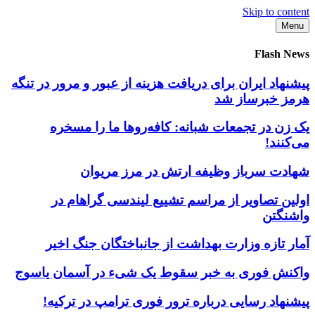
Skip to content
Menu
Flash News
پیشنهاد ایران برای دریافت هزینه از عبور و مرور در تنگه
هرمز خبرساز شد
یک زن در تجمعات شبانه: کافه‌روها ما را مسخره
می‌کنند!
شهادت سرباز وظیفه ارتش در مرز مریوان
اولین تصاویر از مراسم تشییع لیندسی گراهام در
واشنگتن
آمار تازه وزارت بهداشت از جانباختگان جنگ اخیر
واکنش فوری به خبر سقوط یک شیء در آسمان یاسوج
پیشنهاد رسایی درباره ترور فوری ترامپ در ترکیه!