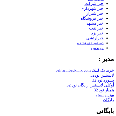
خبر شرکت
خبر شهرداری
خبر شیراز
خبر فروشگاه
خبر مشهد
خبر نفت
خبر یزد
خبرارتشی
دسته‌بندی نشده
مهندس
مدیر :
خرید بک لینک behtarinbacklink.com
لایسنس نود32
پسورد نود 32
اوکلی لایسنس رایگان نود 32
همیار نود 32
بهترین سئو
رایگان
بایگانی