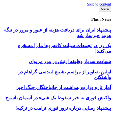
Skip to content
Menu
Flash News
پیشنهاد ایران برای دریافت هزینه از عبور و مرور در تنگه
هرمز خبرساز شد
یک زن در تجمعات شبانه: کافه‌روها ما را مسخره
می‌کنند!
شهادت سرباز وظیفه ارتش در مرز مریوان
اولین تصاویر از مراسم تشییع لیندسی گراهام در
واشنگتن
آمار تازه وزارت بهداشت از جانباختگان جنگ اخیر
واکنش فوری به خبر سقوط یک شیء در آسمان یاسوج
پیشنهاد رسایی درباره ترور فوری ترامپ در ترکیه!