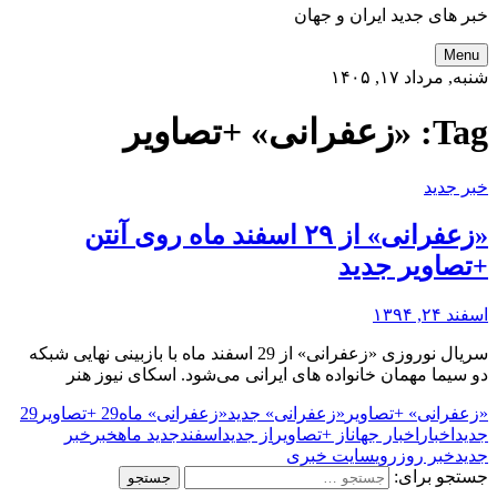
خبر های جدید ایران و جهان
Menu
شنبه, مرداد ۱۷, ۱۴۰۵
Tag:
«زعفرانی» +تصاویر
خبر جدید
«زعفرانی» از ۲۹ اسفند ماه روی آنتن
+تصاویر جدید
اسفند ۲۴, ۱۳۹۴
سریال نوروزی «زعفرانی» از 29 اسفند ماه با بازبینی نهایی شبکه
دو سیما مهمان خانواده های ایرانی می‌شود. اسکای نیوز هنر
«زعفرانی» +تصاویر
«زعفرانی» جدید
«زعفرانی» ماه
29 +تصاویر
29
جدید
اخبار
اخبار جهان
از +تصاویر
از جدید
اسفند
جدید ماه
خبر
خبر
جدید
خبر روز
روی
سایت خبری
جستجو برای: