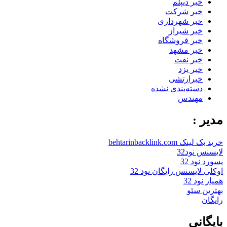
خبر دیپلم
خبر شرکت
خبر شهرداری
خبر شیراز
خبر فروشگاه
خبر مشهد
خبر نفت
خبر یزد
خبرارتشی
دسته‌بندی نشده
مهندس
مدیر :
خرید بک لینک behtarinbacklink.com
لایسنس نود32
پسورد نود 32
اوکلی لایسنس رایگان نود 32
همیار نود 32
بهترین سئو
رایگان
بایگانی