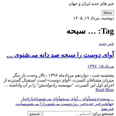
خبر های جدید ایران و جهان
Menu
دوشنبه, مرداد ۱۹, ۱۴۰۵
Tag:
… سبحه
خبر جدید
آوای دوست را سبحه صد دانه می‌شنوی …
مرداد ۱۵, ۱۳۹۶
پنجشنبه شب ، دوازدهم مردادماه ۱۳۹۶ ، تالار وحدت بار دیگر
میزبان مشتاقان کنسرت «آوای دوست» است. استقبال گسترده از
اجرای اول این کنسرت، “موسسه رادنواندیش” را بر آن واداشته …
Read More
... سبحه
«دوست
آوای ...
آوای سبحه
آوای می‌شنوی
اخبار
اخبار
جهان
خبر
خبر جدید
خبر روز
دوست می‌شنوی
را
را می‌شنوی
سایت
خبری
صد
جستجو برای: