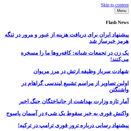
Skip to content
Menu
Flash News
پیشنهاد ایران برای دریافت هزینه از عبور و مرور در تنگه
هرمز خبرساز شد
یک زن در تجمعات شبانه: کافه‌روها ما را مسخره
می‌کنند!
شهادت سرباز وظیفه ارتش در مرز مریوان
اولین تصاویر از مراسم تشییع لیندسی گراهام در
واشنگتن
آمار تازه وزارت بهداشت از جانباختگان جنگ اخیر
واکنش فوری به خبر سقوط یک شیء در آسمان یاسوج
پیشنهاد رسایی درباره ترور فوری ترامپ در ترکیه!