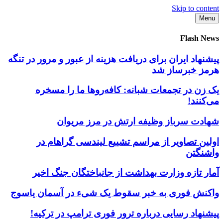
Skip to content
Menu
Flash News
پیشنهاد ایران برای دریافت هزینه از عبور و مرور در تنگه
هرمز خبرساز شد
یک زن در تجمعات شبانه: کافه‌روها ما را مسخره
می‌کنند!
شهادت سرباز وظیفه ارتش در مرز مریوان
اولین تصاویر از مراسم تشییع لیندسی گراهام در
واشنگتن
آمار تازه وزارت بهداشت از جانباختگان جنگ اخیر
واکنش فوری به خبر سقوط یک شیء در آسمان یاسوج
پیشنهاد رسایی درباره ترور فوری ترامپ در ترکیه!