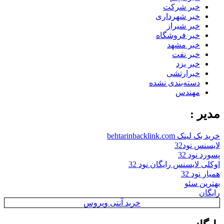
خبر شرکت
خبر شهرداری
خبر شیراز
خبر فروشگاه
خبر مشهد
خبر نفت
خبر یزد
خبرارتشی
دسته‌بندی نشده
مهندس
مدیر :
خرید بک لینک behtarinbacklink.com
لایسنس نود32
پسورد نود 32
اوکلی لایسنس رایگان نود 32
همیار نود 32
بهترین سئو
رایگان
خرید آنتی ویروس