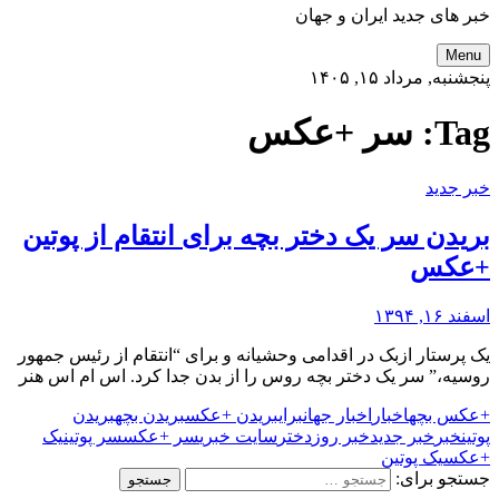
خبر های جدید ایران و جهان
Menu
پنجشنبه, مرداد ۱۵, ۱۴۰۵
Tag:
سر +عکس
خبر جدید
بریدن سر یک دختر بچه برای انتقام از پوتین
+عکس
اسفند ۱۶, ۱۳۹۴
یک پرستار ازبک در اقدامی وحشیانه و برای “انتقام از رئیس جمهور
روسیه،” سر یک دختر بچه روس را از بدن جدا کرد. اس ام اس هنر
+عکس بچه
اخبار
اخبار جهان
برای
بریدن +عکس
بریدن بچه
بریدن
پوتین
خبر
خبر جدید
خبر روز
دختر
سایت خبری
سر +عکس
سر پوتین
یک
+عکس
یک پوتین
جستجو برای: