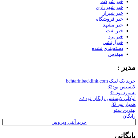
خبر شرکت
خبر شهرداری
خبر شیراز
خبر فروشگاه
خبر مشهد
خبر نفت
خبر یزد
خبرارتشی
دسته‌بندی نشده
مهندس
مدیر :
خرید بک لینک behtarinbacklink.com
لایسنس نود32
پسورد نود 32
اوکلی لایسنس رایگان نود 32
همیار نود 32
بهترین سئو
رایگان
خرید آنتی ویروس
بایگانی