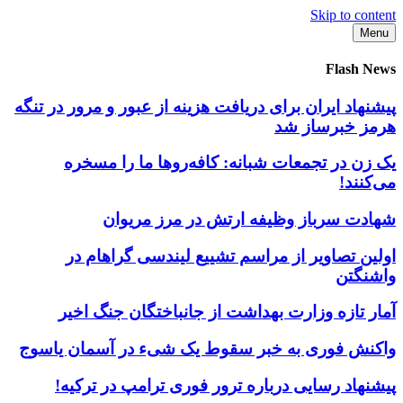
Skip to content
Menu
Flash News
پیشنهاد ایران برای دریافت هزینه از عبور و مرور در تنگه
هرمز خبرساز شد
یک زن در تجمعات شبانه: کافه‌روها ما را مسخره
می‌کنند!
شهادت سرباز وظیفه ارتش در مرز مریوان
اولین تصاویر از مراسم تشییع لیندسی گراهام در
واشنگتن
آمار تازه وزارت بهداشت از جانباختگان جنگ اخیر
واکنش فوری به خبر سقوط یک شیء در آسمان یاسوج
پیشنهاد رسایی درباره ترور فوری ترامپ در ترکیه!