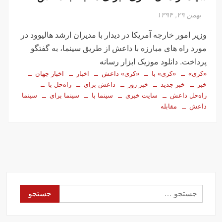
بهمن ۲۹, ۱۳۹۴
وزیر امور خارجه آمریکا در دیدار با مدیران ارشد هالیوود در
مورد راه های مبارزه با داعش از طریق سینما، به گفتگو
پرداخت. دانلود موزیک ابزار رسانه
«کری»
«کری» با
«کری» داعش
اخبار
اخبار جهان
خبر
خبر جدید
خبر روز
داعش برای
راه‌حل با
راه‌حل داعش
سایت خبری
سینما با
سینما برای
سینما
داعش
مقابله
جستجو
برای: