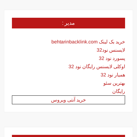
مدیر :
خرید بک لینک behtarinbacklink.com
لایسنس نود32
پسورد نود 32
اوکلی لایسنس رایگان نود 32
همیار نود 32
بهترین سئو
رایگان
خرید آنتی ویروس