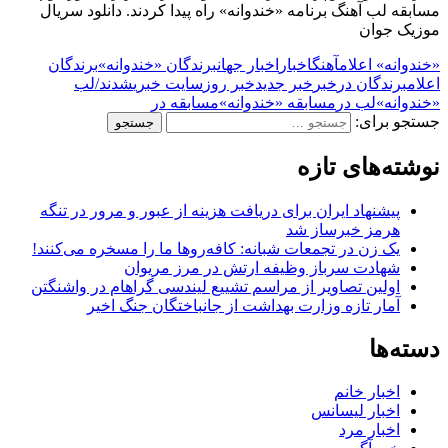
مسابقه لب آهنگ برنامه «خندوانه» راه پیدا کردند. دانلود سریال
موزیک جوان
«خندوانه» اعلام
آهنگ
اخبار
اخبار جهان
برندگان «خندوانه»
برندگان
اعلام
برندگان در
خبر
خبر جدید
خبر روز
سایت خبری
شدند/
لب
«خندوانه»
لب در
مسابقه «خندوانه»
مسابقه در
جستجو برای:
نوشته‌های تازه
پیشنهاد ایران برای دریافت هزینه از عبور و مرور در تنگه
هرمز خبرساز شد
یک زن در تجمعات شبانه: کافه‌روها ما را مسخره می‌کنند!
شهادت سرباز وظیفه ارتش در مرز مریوان
اولین تصاویر از مراسم تشییع لیندسی گراهام در واشنگتن
آمار تازه وزارت بهداشت از جانباختگان جنگ اخیر
دسته‌ها
اخبار خانم
اخبار لیسانس
اخبار مرد