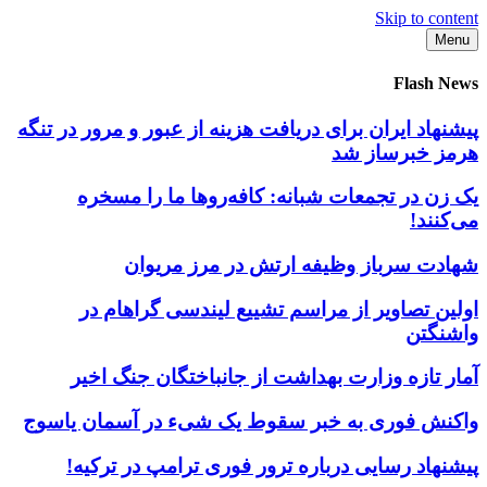
Skip to content
Menu
Flash News
پیشنهاد ایران برای دریافت هزینه از عبور و مرور در تنگه
هرمز خبرساز شد
یک زن در تجمعات شبانه: کافه‌روها ما را مسخره
می‌کنند!
شهادت سرباز وظیفه ارتش در مرز مریوان
اولین تصاویر از مراسم تشییع لیندسی گراهام در
واشنگتن
آمار تازه وزارت بهداشت از جانباختگان جنگ اخیر
واکنش فوری به خبر سقوط یک شیء در آسمان یاسوج
پیشنهاد رسایی درباره ترور فوری ترامپ در ترکیه!