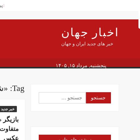
Ski
پی
Searc
t
شه
conten
آم
اخبار جهان
پی
سن
خبر های جدید ایران و جهان
دلار
سف
پنجشنبه, مرداد ۱۵, ۱۴۰۵
جا
این
Tag:
«شه
وز
جستجو
گز
برای:
در
خبر جدید
بازیگر 
متفاوت 
عکس