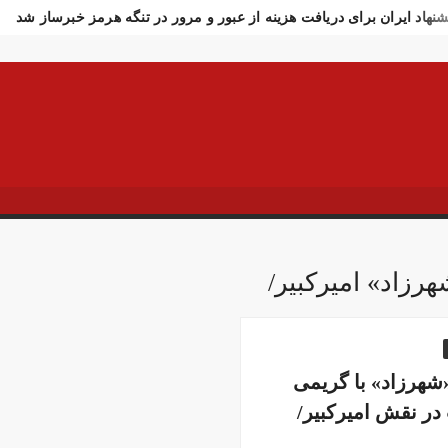
شنهاد ایران برای دریافت هزینه از عبور و مرور در تنگه هرمز خبرساز شد
ادت سرباز وظیفه ارتش در مرز مریوان
اولین تصاویر از مراسم تشی
ار تازه وزارت بهداشت از جانباختگان جنگ اخیر
واکنش فوری به خبر 
شنهاد رسایی درباره ترور فوری ترامپ در ترکیه!
افزایش استفاده از م
تکام خبر بسته شدن تنگه هرمز را رد کرد!
خبرنگار الجزیره: آغاز است
 در چند ساعت ۱۲ هزار تومان عقب‌نشینی کرد
تصاویر تصادف زنجیره‌ای ۱۲ خودرو د
ر فوری وزیر خارجه پاکستان درباره توافق ایران
اولین جلسه امنیتی 
سوسی اسرائیل از مقامات آمریکا در خصوص ایران
سفره عقدی که با 
 سه نفر بد اخلاق‌ترین ایرانی‌های ۲۴ ساعت اخیر هستند
آیت‌الله دژ
رزاد» امیرکبیر/
ش باد و غبار رقیق، پدیده غالب هوای کرمانشاه است
توییت خبرساز مش
ارش خبرگزاری مهر از اعتراضات امروز در مشهد
بازداشت ۴ نفر در پی حمله به فرمانداری فسا
 ساعات اخیر اینترنت برخی مردم قطع شد
جزئیات ناآرامیِ امروز در
«شهرزاد» با گریمی
در نقش امیرکبیر/