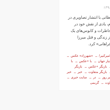
نی با انتشار تصاویری در
م، یادی از نقش خود در
اطرات و کابوس‌های یک
ز زندگی و قتل میرزا‌
فراهانی» کرد.
یرکبیر/
«شهرزاد» عکس
بار جهان
با +عکس
با
بازیگر +عکس
بازیگر
بازیگر متفاوت
خبر
خبر
ر روز
در
سایت خبری
وت
گریمی