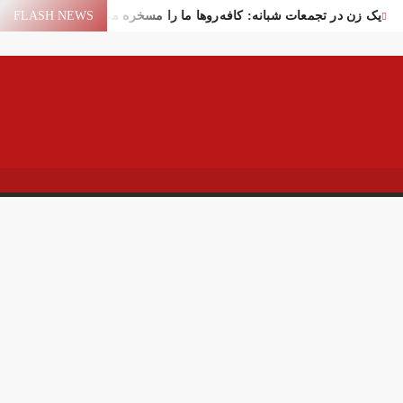
یک زن در تجمعات شبانه: کافه‌روها ما را مسخره می‌کنند!
FLASH NEWS
یع لیندسی گراهام در واشنگتن
سقوط یک شیء در آسمان یاسوج
سیر عمان برای عبور از تنگه هرمز
اختلال بانک‌های کشور برطرف شد
فاده ایران از منابع مالی مسدود شده
ر تهران
ایران و امارات پس از جنگ؟!
پهپاد در میدان انقلاب برپا شد
کام: قرآن و عترت کلید هویت و حل مشکلات فرهنگی جامعه‌اند
اور قالیباف درباره سفر نتانیاهو
 خیابان جمهوری تهران