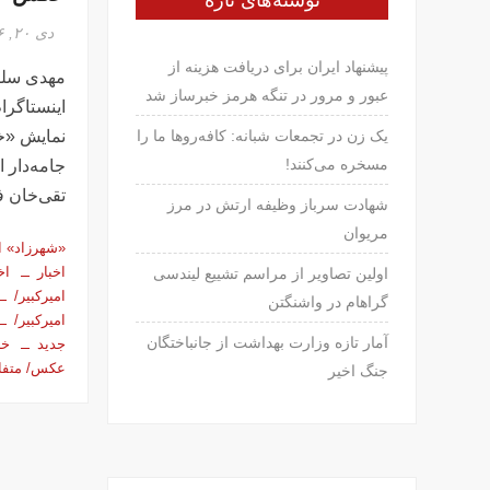
نوشته‌های تازه
دی ۲۰, ۱۳۹۶
پیشنهاد ایران برای دریافت هزینه از
مهدی سلطا
عبور و مرور در تنگه هرمز خبرساز شد
اینستاگرا
نمایش «خ
یک زن در تجمعات شبانه: کافه‌روها ما را
مسخره می‌کنند!
جامه‌دار ا
تقی‌خان‌ 
شهادت سرباز وظیفه ارتش در مرز
مریوان
«شهرزاد» ام
اخبار
اخ
اولین تصاویر از مراسم تشییع لیندسی
امیرکبیر/
گراهام در واشنگتن
امیرکبیر/
آمار تازه وزارت بهداشت از جانباختگان
جدید
خب
عکس/ متفا
جنگ اخیر