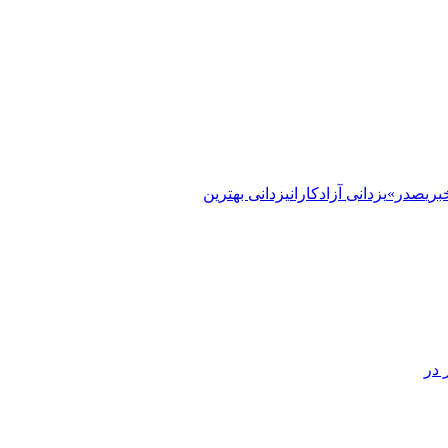
ری
صدر»
یزدانی آزادکاران
یزدانی بهترین
در