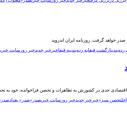
برزیل در
برزیل گرفت
خبر
خبر جدید
خبر روز
سایت خبری
صدر»
مغلوب (عک
ر صدر خواهد گرفت. روزنامه ایران اندروید
ده‌بندی
بازگشت فیفا
به رده‌بندی
به فیفا
خبر
خبر جدید
خبر روز
سایت خبری
ص
اقتصادی جدی در کشورش به تظاهرات و تحصن فراخوانده، خود به تحص
خل
تحصن سبز»
خبر
خبر جدید
خبر روز
سایت خبری
صدر»
صدر» بغداد
صدر»