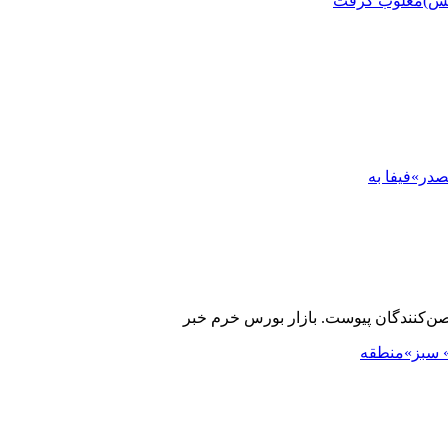
س)
مغلوب گرفت
در»
فیفا به
ن‌کنندگان پیوست. بازار بورس خرم خبر
 سبز»
منطقه