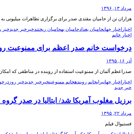
مرداد ۱۳, ۱۳۹۶
هزاران تن از حامیان مقتدی صدر برای برگزاری تظاهرات میلیونی به م
اخبار
اخبار جهان
حامیان بغداد
حامیان به
حامیان ریختند
خبر
خبر جدید
خبر ر
اخبار خانم
درخواست خانم صدر اعظم برای ممنوعیت روب
آذر ۱۶, ۱۳۹۵
صدراعظم آلمان از ممنوعیت استفاده از روبنده در مناطقی که امکان 
اخبار
اخبار جهان
برای
خانم روبنده
خانم ممنوعیت
خبر
خبر جدید
خبر روز
درخو
خبر جدید
برزیل مغلوب آمریکا شد/ ایتالیا در صدر گروه A قرار گرفت (عکس)
مرداد ۲۲, ۱۳۹۵
فستیوال فیلم