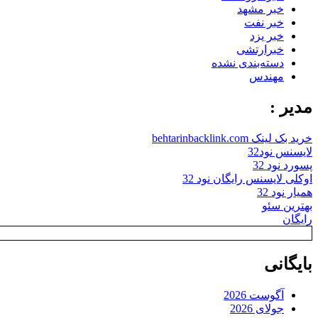
خبر مشهد
خبر نفت
خبر یزد
خبرارتشی
دسته‌بندی نشده
مهندس
مدیر :
خرید بک لینک behtarinbacklink.com
لایسنس نود32
پسورد نود 32
اوکلی لایسنس رایگان نود 32
همیار نود 32
بهترین سئو
رایگان
بایگانی
آگوست 2026
جولای 2026