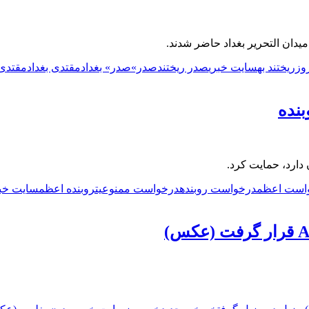
یدان التحریر بغداد حاضر شدند.
وز
ریختند به
سایت خبری
صدر ریختند
صدر»
صدر» بغداد
مقتدی بغداد
مقتدی 
نده
دارد، حمایت کرد.
است اعظم
درخواست روبنده
درخواست ممنوعیت
روبنده اعظم
سایت خبر