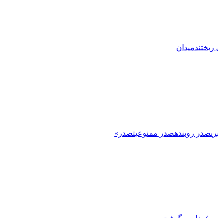
ریختند
میدان
ی
صدر روبنده
صدر ممنوعیت
صدر»