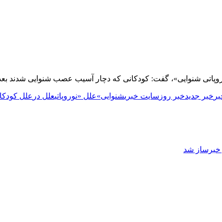
«نوروپاتی شنوایی»، گفت: کودکانی که دچار آسیب عصب شنوایی شدند بع
بر
خبر جدید
خبر روز
سایت خبری
شنوایی»
علل «نوروپاتی
علل در
علل کودکان
ز خبرساز شد