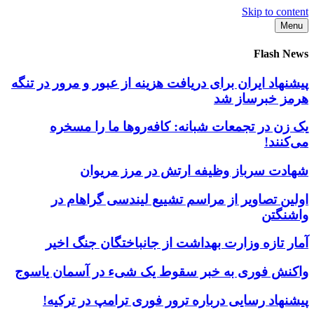
Skip to content
Menu
Flash News
پیشنهاد ایران برای دریافت هزینه از عبور و مرور در تنگه
هرمز خبرساز شد
یک زن در تجمعات شبانه: کافه‌روها ما را مسخره
می‌کنند!
شهادت سرباز وظیفه ارتش در مرز مریوان
اولین تصاویر از مراسم تشییع لیندسی گراهام در
واشنگتن
آمار تازه وزارت بهداشت از جانباختگان جنگ اخیر
واکنش فوری به خبر سقوط یک شیء در آسمان یاسوج
پیشنهاد رسایی درباره ترور فوری ترامپ در ترکیه!