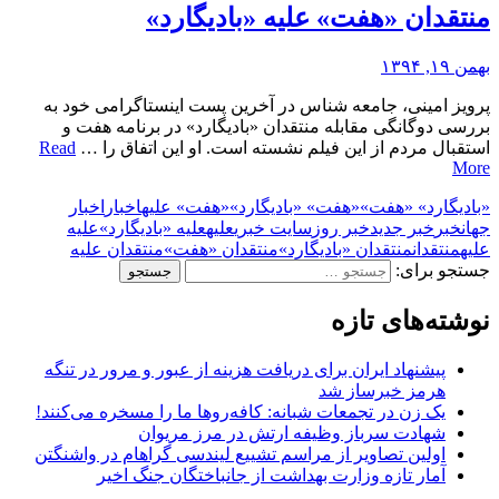
منتقدان «هفت» علیه «بادیگارد»
بهمن ۱۹, ۱۳۹۴
پرویز امینی، جامعه شناس در آخرین پست اینستاگرامی خود به
بررسی دوگانگی مقابله منتقدان «بادیگارد» در برنامه هفت و
استقبال مردم از این فیلم نشسته است. او این اتفاق را …
Read
More
«بادیگارد» «هفت»
«هفت» «بادیگارد»
«هفت» علیه
اخبار
اخبار
جهان
خبر
خبر جدید
خبر روز
سایت خبری
علیه
علیه «بادیگارد»
علیه
علیه
منتقدان
منتقدان «بادیگارد»
منتقدان «هفت»
منتقدان علیه
جستجو برای:
نوشته‌های تازه
پیشنهاد ایران برای دریافت هزینه از عبور و مرور در تنگه
هرمز خبرساز شد
یک زن در تجمعات شبانه: کافه‌روها ما را مسخره می‌کنند!
شهادت سرباز وظیفه ارتش در مرز مریوان
اولین تصاویر از مراسم تشییع لیندسی گراهام در واشنگتن
آمار تازه وزارت بهداشت از جانباختگان جنگ اخیر