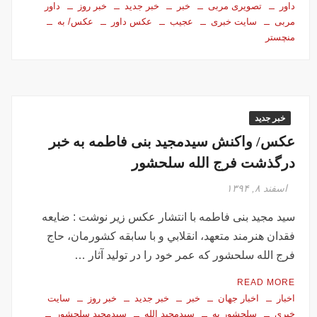
داور
تصویری مربی
خبر
خبر جدید
خبر روز
داور
مربی
سایت خبری
عجیب
عکس داور
عکس/ به
منچستر
خبر جدید
عکس/ واکنش سیدمجید بنی فاطمه به خبر
درگذشت فرج الله سلحشور
اسفند ۸, ۱۳۹۴
سید مجید بنی فاطمه با انتشار عکس زیر نوشت : ضايعه
فقدان هنرمند متعهد، انقلابي و با سابقه كشورمان، حاج
فرج الله سلحشور كه عمر خود را در توليد آثار …
READ MORE
اخبار
اخبار جهان
خبر
خبر جدید
خبر روز
سایت
خبری
سلحشور به
سیدمجید الله
سیدمجید سلحشور