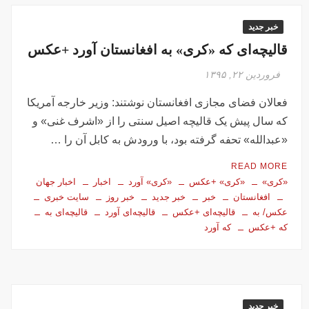
خبر جدید
قالیچه‌ای که «کری» به افغانستان آورد +عکس
فروردین ۲۲, ۱۳۹۵
فعالان فضای مجازی افغانستان نوشتند: وزیر خارجه آمریکا
که سال پیش یک قالیچه اصیل سنتی را از «اشرف غنی» و
«عبدالله» تحفه گرفته بود، با ورودش به کابل آن را …
READ MORE
«کری»
«کری» +عکس
«کری» آورد
اخبار
اخبار جهان
افغانستان
خبر
خبر جدید
خبر روز
سایت خبری
عکس/ به
قالیچه‌ای +عکس
قالیچه‌ای آورد
قالیچه‌ای به
که +عکس
که آورد
خبر جدید