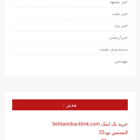
خبر مشهد
خبر نفت
خبر یزد
خبرارتشی
دسته‌بندی نشده
مهندس
مدیر :
خرید بک لینک behtarinbacklink.com
لایسنس نود32