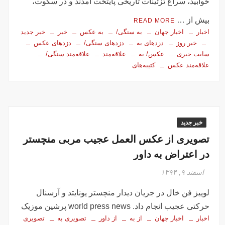
خوابید، سراغ تزئینات تاریخی پایتخت آمدند و در سکوت،
بیش از …
READ MORE
اخبار
اخبار جهان
به سنگی/
به عکس
خبر
خبر جدید
خبر روز
دزدهای به
دزدهای سنگی/
دزدهای عکس
سایت خبری
عکس/ به
علاقه‌مند
علاقه‌مند سنگی/
علاقه‌مند عکس
کتیبه‌های
خبر جدید
تصویری از عکس العمل عجیب مربی منچستر
در اعتراض به داور
اسفند ۹, ۱۳۹۴
لوییز فن خال در جریان دیدار منچستر یونایتد و آرسنال
حرکتی عجیب انجام داد. world press news پرشین موزیک
اخبار
اخبار جهان
از به
از داور
تصویری به
تصویری