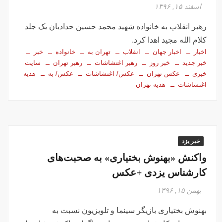
تصاویر تصادف زنجیره‌ای ۱۲ خودرو در تهران
اسفند ۱۵, ۱۳۹۶
سفر فوری وزیر خارجه پاکستان درباره توافق ایران
رهبر انقلاب به خانواده شهید محمد حسین حدادیان یک جلد
اولین جلسه امنیتی ایران و امارات پس از جنگ؟!
کلام ‌الله مجید اهدا کرد.
جاسوسی اسرائیل از مقامات آمریکا در خصوص ایران
اخبار
اخبار جهان
انقلاب
تهران به
خانواده
خبر
سفره عقدی که با پهپاد در میدان انقلاب برپا شد
خبر جدید
خبر روز
رهبر اغتشاشات
رهبر تهران
سایت
خبری
عکس تهران
عکس/ اغتشاشات
عکس/ به
هدیه
این سه نفر بد اخلاق‌ترین ایرانی‌های ۲۴ ساعت اخیر هستند
اغتشاشات
هدیه تهران
آیت‌الله دژکام: قرآن و عترت کلید هویت و حل مشکلات فرهنگی
جامعه‌اند
وزش باد و غبار رقیق، پدیده غالب هوای کرمانشاه است
توییت خبرساز مشاور قالیباف درباره سفر نتانیاهو
خبر یزد
گزارش خبرگزاری مهر از اعتراضات امروز در مشهد
واکنش «بهنوش بختیاری» به صحبت‌های
بازداشت ۴ نفر در پی حمله به فرمانداری فسا
کارشناس یزدی +عکس
در ساعات اخیر اینترنت برخی مردم قطع شد
بهمن ۱۵, ۱۳۹۶
جزئیات ناآرامیِ امروز در خیابان جمهوری تهران
بهنوش بختیاری بازیگر سینما و تلویزیون نسبت به