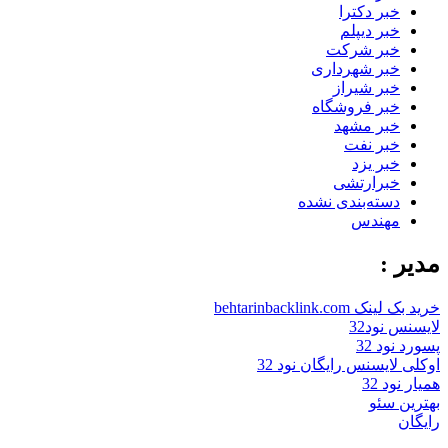
خبر دکترا
خبر دیپلم
خبر شرکت
خبر شهرداری
خبر شیراز
خبر فروشگاه
خبر مشهد
خبر نفت
خبر یزد
خبرارتشی
دسته‌بندی نشده
مهندس
مدیر :
خرید بک لینک behtarinbacklink.com
لایسنس نود32
پسورد نود 32
اوکلی لایسنس رایگان نود 32
همیار نود 32
بهترین سئو
رایگان