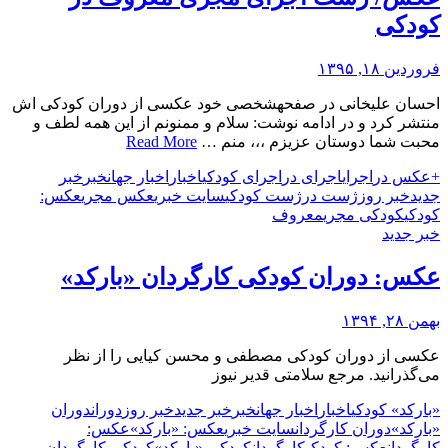
کودکی
فروردین ۱۸, ۱۳۹۵
احسان علیخانی در صفحهشخصی خود عکسی از دوران کودکی اش
منتشر کرد و در ادامه نوشت: سلام و ممنونم از این همه لطف و
محبت شما دوستان عزیزم ،،، منم …
Read More
+عکس در
اجرای
اجرای در
اجرای کودکی
اخبار
اخبار جهان
خبر
خبر
جدید
خبر روز
ژست در
ژست کودکی
سایت خبری
عکس مجری
عکس:
کودکی
کودکی مجری
معروف
خبر جدید
عکس: دوران کودکی کارگردان «بارکد»
بهمن ۲۸, ۱۳۹۴
عکسی از دوران کودکی مصطفی و محسن کیایی را از نظر
می‌گذرانید. مرجع سلامتی قدیر نیوز
«بارکد» کودکی
اخبار
اخبار جهان
خبر
خبر جدید
خبر روز
دوران
دوران
«بارکد»
دوران کارگردان
سایت خبری
عکس: «بارکد»
عکس:
کارگردان
عکس: کودکی
کارگردان
کودکی «بارکد»
کودکی کارگردان