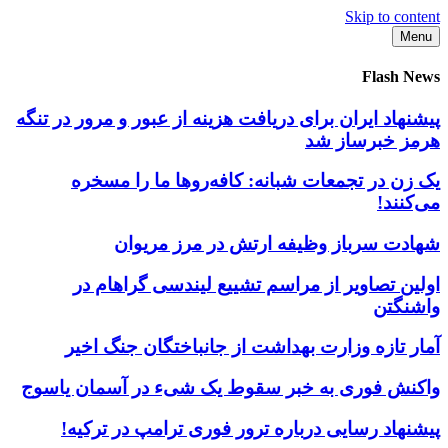
Skip to content
Menu
Flash News
پیشنهاد ایران برای دریافت هزینه از عبور و مرور در تنگه
هرمز خبرساز شد
یک زن در تجمعات شبانه: کافه‌روها ما را مسخره
می‌کنند!
شهادت سرباز وظیفه ارتش در مرز مریوان
اولین تصاویر از مراسم تشییع لیندسی گراهام در
واشنگتن
آمار تازه وزارت بهداشت از جانباختگان جنگ اخیر
واکنش فوری به خبر سقوط یک شیء در آسمان یاسوج
پیشنهاد رسایی درباره ترور فوری ترامپ در ترکیه!