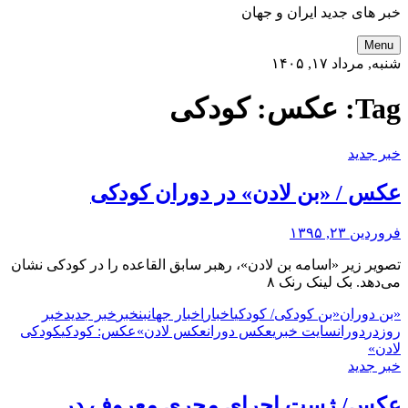
خبر های جدید ایران و جهان
Menu
شنبه, مرداد ۱۷, ۱۴۰۵
Tag:
عکس: کودکی
خبر جدید
عکس / «بن لادن» در دوران کودکی
فروردین ۲۳, ۱۳۹۵
تصویر زیر «اسامه بن لادن»، رهبر سابق القاعده را در کودکی نشان
می‌دهد. بک لینک رنک ۸
«بن دوران
«بن کودکی
/ کودکی
اخبار
اخبار جهان
بن
خبر
خبر جدید
خبر
روز
در
دوران
سایت خبری
عکس دوران
عکس لادن»
عکس: کودکی
کودکی
لادن»
خبر جدید
عکس/ ژست اجرای مجری معروف در