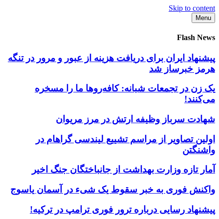
Skip to content
Menu
Flash News
پیشنهاد ایران برای دریافت هزینه از عبور و مرور در تنگه
هرمز خبرساز شد
یک زن در تجمعات شبانه: کافه‌روها ما را مسخره
می‌کنند!
شهادت سرباز وظیفه ارتش در مرز مریوان
اولین تصاویر از مراسم تشییع لیندسی گراهام در
واشنگتن
آمار تازه وزارت بهداشت از جانباختگان جنگ اخیر
واکنش فوری به خبر سقوط یک شیء در آسمان یاسوج
پیشنهاد رسایی درباره ترور فوری ترامپ در ترکیه!