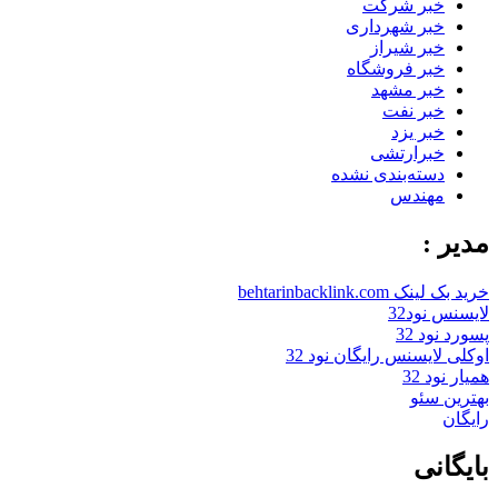
خبر شرکت
خبر شهرداری
خبر شیراز
خبر فروشگاه
خبر مشهد
خبر نفت
خبر یزد
خبرارتشی
دسته‌بندی نشده
مهندس
مدیر :
خرید بک لینک behtarinbacklink.com
لایسنس نود32
پسورد نود 32
اوکلی لایسنس رایگان نود 32
همیار نود 32
بهترین سئو
رایگان
بایگانی