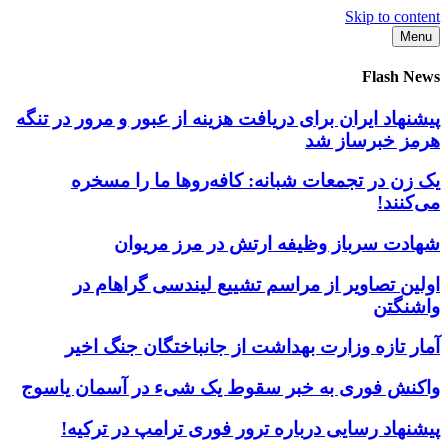
Skip to content
Menu
Flash News
پیشنهاد ایران برای دریافت هزینه از عبور و مرور در تنگه
هرمز خبرساز شد
یک زن در تجمعات شبانه: کافه‌روها ما را مسخره
می‌کنند!
شهادت سرباز وظیفه ارتش در مرز مریوان
اولین تصاویر از مراسم تشییع لیندسی گراهام در
واشنگتن
آمار تازه وزارت بهداشت از جانباختگان جنگ اخیر
واکنش فوری به خبر سقوط یک شیء در آسمان یاسوج
پیشنهاد رسایی درباره ترور فوری ترامپ در ترکیه!