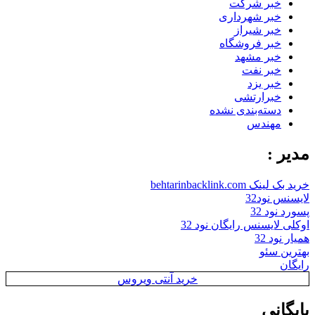
خبر شرکت
خبر شهرداری
خبر شیراز
خبر فروشگاه
خبر مشهد
خبر نفت
خبر یزد
خبرارتشی
دسته‌بندی نشده
مهندس
مدیر :
خرید بک لینک behtarinbacklink.com
لایسنس نود32
پسورد نود 32
اوکلی لایسنس رایگان نود 32
همیار نود 32
بهترین سئو
رایگان
خرید آنتی ویروس
بایگانی