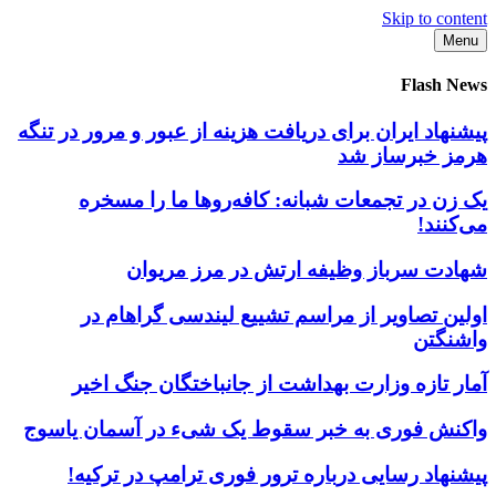
Skip to content
Menu
Flash News
پیشنهاد ایران برای دریافت هزینه از عبور و مرور در تنگه
هرمز خبرساز شد
یک زن در تجمعات شبانه: کافه‌روها ما را مسخره
می‌کنند!
شهادت سرباز وظیفه ارتش در مرز مریوان
اولین تصاویر از مراسم تشییع لیندسی گراهام در
واشنگتن
آمار تازه وزارت بهداشت از جانباختگان جنگ اخیر
واکنش فوری به خبر سقوط یک شیء در آسمان یاسوج
پیشنهاد رسایی درباره ترور فوری ترامپ در ترکیه!