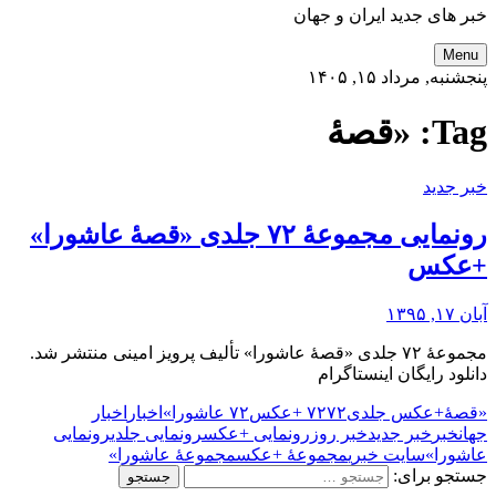
خبر های جدید ایران و جهان
Menu
پنجشنبه, مرداد ۱۵, ۱۴۰۵
Tag:
«قصۀ
خبر جدید
رونمایی مجموعۀ ۷۲ جلدی «قصۀ عاشورا»
+عکس
آبان ۱۷, ۱۳۹۵
مجموعۀ ۷۲ جلدی «قصۀ عاشورا» تألیف پرویز امینی منتشر شد.
دانلود رایگان اینستاگرام
«قصۀ
+عکس جلدی
۷۲ +عکس
۷۲
۷۲ عاشورا»
اخبار
اخبار
جهان
خبر
خبر جدید
خبر روز
رونمایی +عکس
رونمایی جلدی
رونمایی
عاشورا»
سایت خبری
مجموعۀ +عکس
مجموعۀ عاشورا»
جستجو برای: