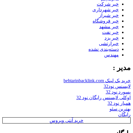
خبر شرکت
خبر شهرداری
خبر شیراز
خبر فروشگاه
خبر مشهد
خبر نفت
خبر یزد
خبرارتشی
دسته‌بندی نشده
مهندس
مدیر :
خرید بک لینک behtarinbacklink.com
لایسنس نود32
پسورد نود 32
اوکلی لایسنس رایگان نود 32
همیار نود 32
بهترین سئو
رایگان
خرید آنتی ویروس