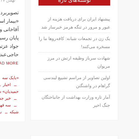
نوشته‌های تازه
تصویربرد
پیشنهاد ایران برای دریافت هزینه از
«بیمار اس
عبور و مرور در تنگه هرمز خبرساز شد
آقاخانی و
پایان رسی
یک زن در تجمعات شبانه: کافه‌روها ما را
جواد عزتی
مسخره می‌کنند!
حاجی‌عبد
شهادت سرباز وظیفه ارتش در مرز
AD MORE
مریوان
اولین تصاویر از مراسم تشییع لیندسی
«بابک سه
اخبار
گراهام در واشنگتن
حمیدیان» 
آمار تازه وزارت بهداشت از جانباختگان
خبر جد
سه قهر
جنگ اخیر
شبکه
ن