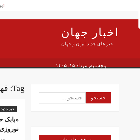
Ski
پی
Searc
t
شه
conten
آم
اخبار جهان
پی
سن
خبر های جدید ایران و جهان
دلار
سف
پنجشنبه, مرداد ۱۵, ۱۴۰۵
جا
این
Tag:
قه
وز
جستجو
گز
برای:
در
خبر جدید
«بابک ح
نوروزی
بهمن ۱۷, ۱۳۹۴