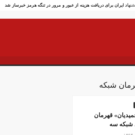
شنهاد ایران برای دریافت هزینه از عبور و مرور در تنگه هرمز خبرساز شد
ادت سرباز وظیفه ارتش در مرز مریوان
اولین تصاویر از مراسم تشی
ار تازه وزارت بهداشت از جانباختگان جنگ اخیر
واکنش فوری به خبر 
شنهاد رسایی درباره ترور فوری ترامپ در ترکیه!
افزایش استفاده از م
تکام خبر بسته شدن تنگه هرمز را رد کرد!
خبرنگار الجزیره: آغاز است
 در چند ساعت ۱۲ هزار تومان عقب‌نشینی کرد
تصاویر تصادف زنجیره‌ای ۱۲ خودرو د
ر فوری وزیر خارجه پاکستان درباره توافق ایران
اولین جلسه امنیتی 
سوسی اسرائیل از مقامات آمریکا در خصوص ایران
سفره عقدی که با 
 سه نفر بد اخلاق‌ترین ایرانی‌های ۲۴ ساعت اخیر هستند
آیت‌الله دژ
رمان شبکه
ش باد و غبار رقیق، پدیده غالب هوای کرمانشاه است
توییت خبرساز مش
ارش خبرگزاری مهر از اعتراضات امروز در مشهد
بازداشت ۴ نفر در پی حمله به فرمانداری فسا
 ساعات اخیر اینترنت برخی مردم قطع شد
جزئیات ناآرامیِ امروز در
میدیان» قهرمان
 شبکه سه