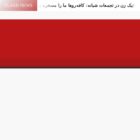
یک زن در تجمعات شبانه: کافه‌روها ما را مسخره می‌کنند!
FLASH NEWS
یع لیندسی گراهام در واشنگتن
سقوط یک شیء در آسمان یاسوج
سیر عمان برای عبور از تنگه هرمز
اختلال بانک‌های کشور برطرف شد
فاده ایران از منابع مالی مسدود شده
ر تهران
ایران و امارات پس از جنگ؟!
پهپاد در میدان انقلاب برپا شد
کام: قرآن و عترت کلید هویت و حل مشکلات فرهنگی جامعه‌اند
اور قالیباف درباره سفر نتانیاهو
 خیابان جمهوری تهران