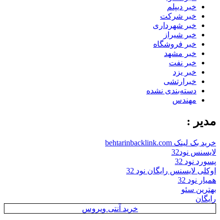
خبر دیپلم
خبر شرکت
خبر شهرداری
خبر شیراز
خبر فروشگاه
خبر مشهد
خبر نفت
خبر یزد
خبرارتشی
دسته‌بندی نشده
مهندس
مدیر :
خرید بک لینک behtarinbacklink.com
لایسنس نود32
پسورد نود 32
اوکلی لایسنس رایگان نود 32
همیار نود 32
بهترین سئو
رایگان
خرید آنتی ویروس