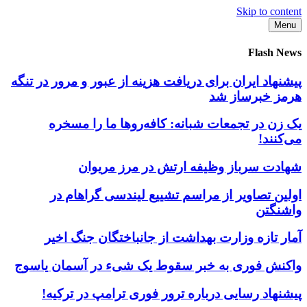
Skip to content
Menu
Flash News
پیشنهاد ایران برای دریافت هزینه از عبور و مرور در تنگه
هرمز خبرساز شد
یک زن در تجمعات شبانه: کافه‌روها ما را مسخره
می‌کنند!
شهادت سرباز وظیفه ارتش در مرز مریوان
اولین تصاویر از مراسم تشییع لیندسی گراهام در
واشنگتن
آمار تازه وزارت بهداشت از جانباختگان جنگ اخیر
واکنش فوری به خبر سقوط یک شیء در آسمان یاسوج
پیشنهاد رسایی درباره ترور فوری ترامپ در ترکیه!