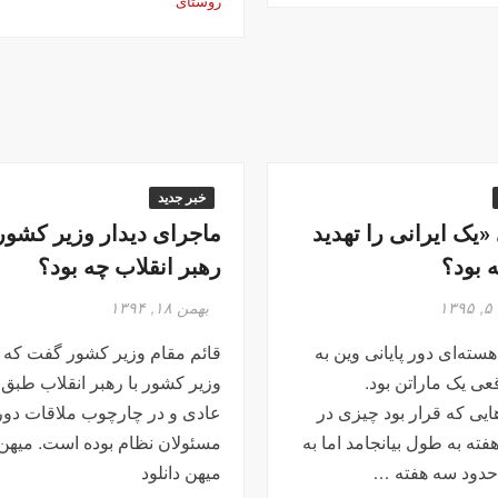
روستای
خبر جدید
«یک ایرانی را تهدید
ماجرای دیدار وزیر کشور 
 بود؟
رهبر انقلاب چه بود؟
۱
بهمن ۱۸, ۱۳۹۴
سته‌ای دور پایانی وین به
قائم مقام وزیر کشور گفت که 
عی یک ماراتن بود.
وزیر کشور با رهبر انقلاب طبق 
یی که قرار بود چیزی در
عادی و در چارچوب ملاقات دور
فته به طول بیانجامد اما به
مسئولان نظام بوده است. میهن د
حدود سه هفته …
میهن دانلود