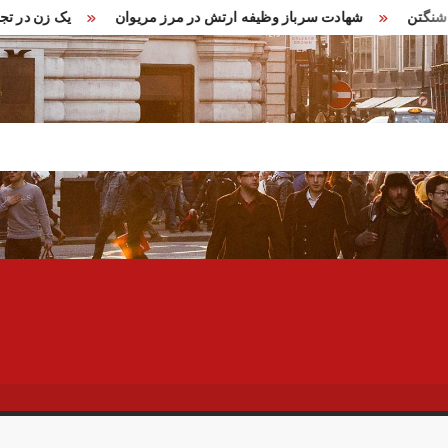
هام در واشنگتن
شهادت سرباز وظیفه ارتش در مرز مریوان
یک ز