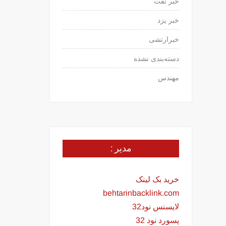
خبر نفت
خبر یزد
خبرارتشی
دسته‌بندی نشده
مهندس
مدیر :
خرید بک لینک
behtarinbacklink.com
لایسنس نود32
پسورد نود 32