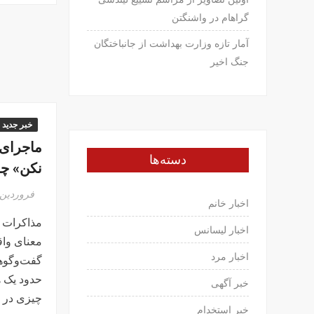
گراهام در واشنگتن
آمار تازه وزارت بهداشت از جانباختگان
جنگ اخیر
خبر جدید
ماجرای 
دسته‌ها
نکن» چه
فروردین ۵, ۳۹۵
اخبار خانم
مذاکرات ه
اخبار لیسانس
معنای واق
اخبار مرد
گفت‌وگوها
حدود یک ه
خبر آگهی
چیزی در 
خبر استخدام