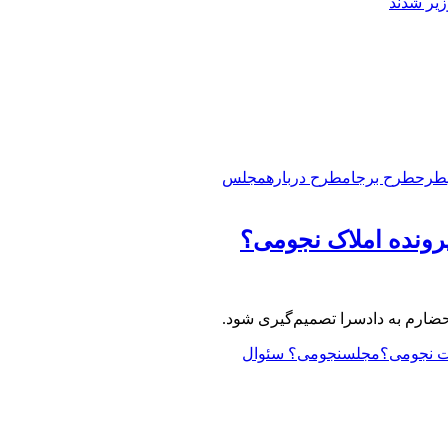
زیر شدند
طرح
طرح برجام
طرح درباره
مجلس
رونده املاک‌ نجومی؟
حضارم به دادسرا تصمیم‌گیری شود.
 نجومی؟
مجلس
نجومی؟ سئوال