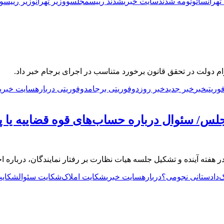
تهران
سائوتومه شدند
سایت خبری
شدند رییس
مجلس
و
وزیر تهران
وزیر رییس
و
م دولت در تحقق قانون برخورد متناسب در اجرای برجام خبر داد.
وریتی
خبر
خبر جدید
خبر روز
دوفوریتی برجام
دوفوریتی درباره
سایت خبری
لس/ سئوال درباره حساب‌های قوه قضاییه یا پ
فته آینده و تشکیل جلسه هیات نظارت بر رفتار نمایندگان، درباره ا
‌
دادستانی نجومی؟
درباره
سایت خبری
شکایت املاک‌
شکایت سئوال
شکایت