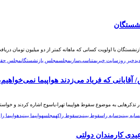
شستگان
ستگان با اولویت کسانی که ماهانه کمتر از دو میلیون تومان دریافت 
ید
خبر روز
سایت خبری
متناسب‌سازی
مجلس
مجلس بازنشستگان
مجلس حقو
ایانی که فریاد می‌زدند هواپیما نمی‌خواهیم، 
تذکرهایی به موضوع سقوط هواپیما تهرا-یاسوج اشاره کردند و خواستا
سایه ببینید
سایه را
سقوط ببینید
سقوط را
که
مجلس
هواپیما ببینید
هواپیما را
یدی کارمندان دولتی