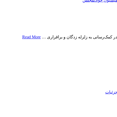
یسیون حوادث
مجلس
در کمک‌رسانی به زلزله زدگان و براقراری …
Read More
زئیات