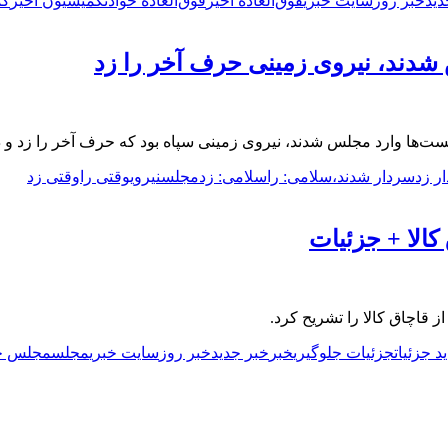
دید
خبر روز
سایت خبری
فوق‌العاده اخیر
فوق‌العاده حوادث
کمیسیون اخیر
کم
شدند، نیروی زمینی حرف آخر را زد
ست‌ها وارد مجلس شدند، نیروی زمینی سپاه بود که حرف آخر را زد و 
ر زد
سردار شدند،
سلامی: را
سلامی: زد
مجلس
نیروی
وقتی را
وقتی زد
الا + جزئیات
اچاق کالا را تشریح کرد.
د جزئیات
جزئیات جلوگیری
خبر
خبر جدید
خبر روز
سایت خبری
مجلس
مجلس ج