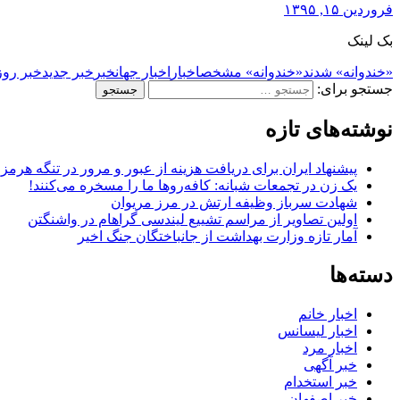
فروردین ۱۵, ۱۳۹۵
بک لینک
«خندوانه» شدند
«خندوانه» مشخص
اخبار
اخبار جهان
خبر
خبر جدید
خبر روز
جستجو برای:
نوشته‌های تازه
پیشنهاد ایران برای دریافت هزینه از عبور و مرور در تنگه هرم
یک زن در تجمعات شبانه: کافه‌روها ما را مسخره می‌کنند!
شهادت سرباز وظیفه ارتش در مرز مریوان
اولین تصاویر از مراسم تشییع لیندسی گراهام در واشنگتن
آمار تازه وزارت بهداشت از جانباختگان جنگ اخیر
دسته‌ها
اخبار خانم
اخبار لیسانس
اخبار مرد
خبر آگهی
خبر استخدام
خبر اصفهان