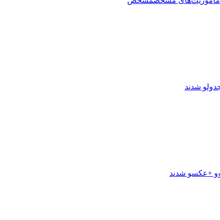
ماموریت‌های مشخص
مشخص
دول
و شدند
و +عکس
و شدند