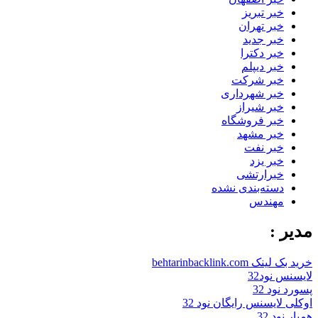
خبر تبریز
خبر تهران
خبر جدید
خبر دکترا
خبر دیپلم
خبر شرکت
خبر شهرداری
خبر شیراز
خبر فروشگاه
خبر مشهد
خبر نفت
خبر یزد
خبرارتشی
دسته‌بندی نشده
مهندس
مدیر :
خرید بک لینک behtarinbacklink.com
لایسنس نود32
پسورد نود 32
اوکلی لایسنس رایگان نود 32
همیار نود 32