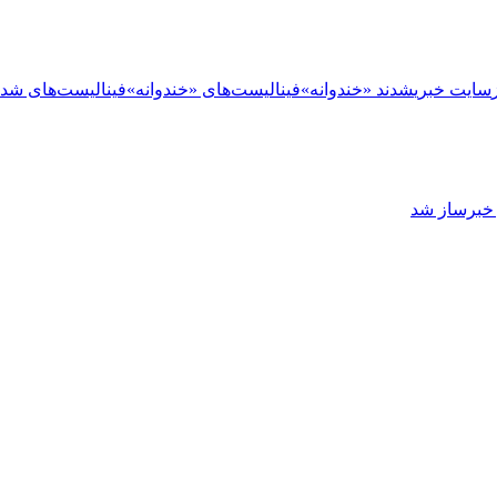
سایت خبری
شدند «خندوانه»
فینالیست‌های «خندوانه»
فینالیست‌های شدن
ز خبرساز شد