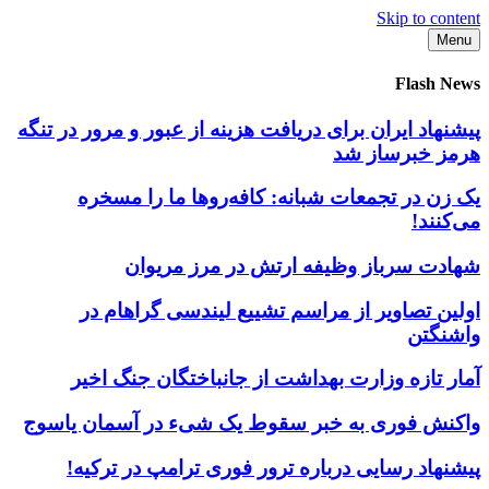
Skip to content
Menu
Flash News
پیشنهاد ایران برای دریافت هزینه از عبور و مرور در تنگه
هرمز خبرساز شد
یک زن در تجمعات شبانه: کافه‌روها ما را مسخره
می‌کنند!
شهادت سرباز وظیفه ارتش در مرز مریوان
اولین تصاویر از مراسم تشییع لیندسی گراهام در
واشنگتن
آمار تازه وزارت بهداشت از جانباختگان جنگ اخیر
واکنش فوری به خبر سقوط یک شیء در آسمان یاسوج
پیشنهاد رسایی درباره ترور فوری ترامپ در ترکیه!