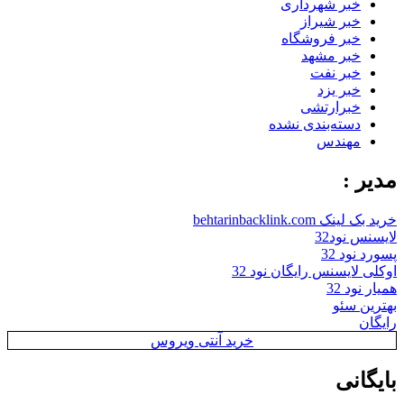
خبر شهرداری
خبر شیراز
خبر فروشگاه
خبر مشهد
خبر نفت
خبر یزد
خبرارتشی
دسته‌بندی نشده
مهندس
مدیر :
خرید بک لینک behtarinbacklink.com
لایسنس نود32
پسورد نود 32
اوکلی لایسنس رایگان نود 32
همیار نود 32
بهترین سئو
رایگان
خرید آنتی ویروس
بایگانی