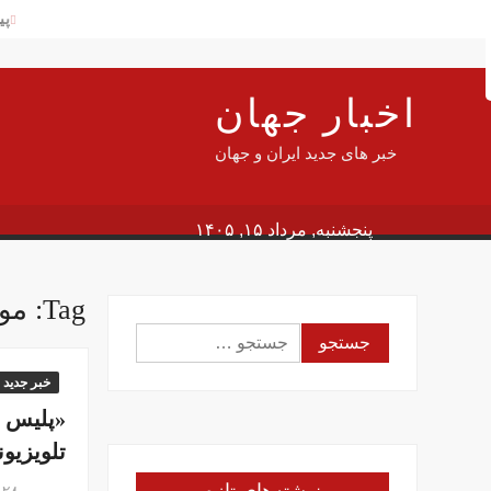
Ski
پی
Searc
t
شه
conten
آم
اخبار جهان
پی
سن
خبر های جدید ایران و جهان
دلار
سف
پنجشنبه, مرداد ۱۵, ۱۴۰۵
جا
این
Tag:
موض
وز
جستجو
گز
برای:
در
خبر جدید
«پلیس ف
تلویزیو
بهمن ۲۸, ۱۳۹۴