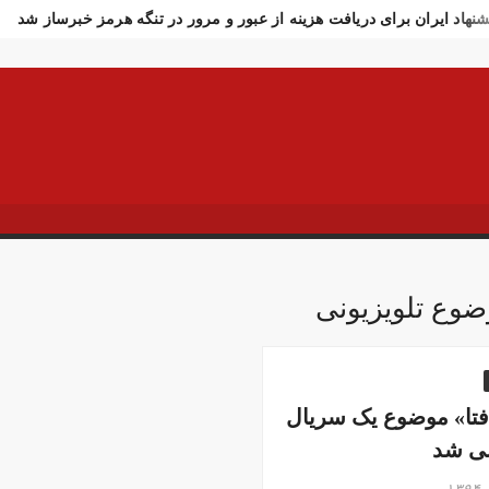
شنهاد ایران برای دریافت هزینه از عبور و مرور در تنگه هرمز خبرساز شد
ادت سرباز وظیفه ارتش در مرز مریوان
اولین تصاویر از مراسم تشی
ار تازه وزارت بهداشت از جانباختگان جنگ اخیر
واکنش فوری به خبر 
شنهاد رسایی درباره ترور فوری ترامپ در ترکیه!
افزایش استفاده از م
تکام خبر بسته شدن تنگه هرمز را رد کرد!
خبرنگار الجزیره: آغاز است
 در چند ساعت ۱۲ هزار تومان عقب‌نشینی کرد
تصاویر تصادف زنجیره‌ای ۱۲ خودرو د
ر فوری وزیر خارجه پاکستان درباره توافق ایران
اولین جلسه امنیتی 
سوسی اسرائیل از مقامات آمریکا در خصوص ایران
سفره عقدی که با 
 سه نفر بد اخلاق‌ترین ایرانی‌های ۲۴ ساعت اخیر هستند
آیت‌الله دژ
وع تلویزیونی
ش باد و غبار رقیق، پدیده غالب هوای کرمانشاه است
توییت خبرساز مش
ارش خبرگزاری مهر از اعتراضات امروز در مشهد
بازداشت ۴ نفر در پی حمله به فرمانداری فسا
 ساعات اخیر اینترنت برخی مردم قطع شد
جزئیات ناآرامیِ امروز در
تا» موضوع یک سریال
نی شد