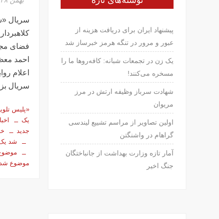
نوشته‌های تازه
سریال «سا
پیشنهاد ایران برای دریافت هزینه از
کلاهبردار
عبور و مرور در تنگه هرمز خبرساز شد
فضای مجا
احمد معظ
یک زن در تجمعات شبانه: کافه‌روها ما را
اعلام روا
مسخره می‌کنند!
سریال بز
شهادت سرباز وظیفه ارتش در مرز
مریوان
«پلیس تلوی
یک
اخبا
اولین تصاویر از مراسم تشییع لیندسی
جدید
خب
گراهام در واشنگتن
شد یک
موضوع
آمار تازه وزارت بهداشت از جانباختگان
موضوع شد
جنگ اخیر