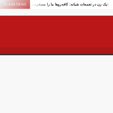
یک زن در تجمعات شبانه: کافه‌روها ما را مسخره می‌کنند!
FLASH NEWS
یع لیندسی گراهام در واشنگتن
سقوط یک شیء در آسمان یاسوج
سیر عمان برای عبور از تنگه هرمز
اختلال بانک‌های کشور برطرف شد
فاده ایران از منابع مالی مسدود شده
ر تهران
ایران و امارات پس از جنگ؟!
پهپاد در میدان انقلاب برپا شد
کام: قرآن و عترت کلید هویت و حل مشکلات فرهنگی جامعه‌اند
اور قالیباف درباره سفر نتانیاهو
 خیابان جمهوری تهران