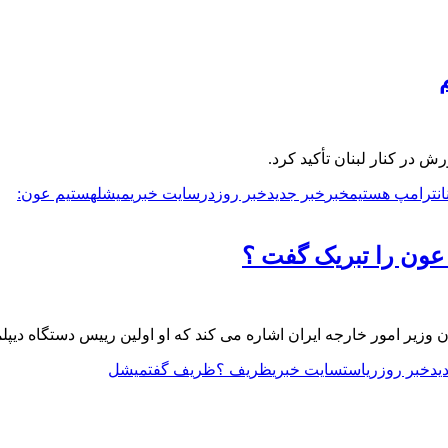
ش در کنار لبنان تأکید کرد.
ن
ترامپ هستیم
خبر
خبر جدید
خبر روز
در
سایت خبری
میشل
هستیم عون:
ن را تبریک گفت ؟
ان وزیر امور خارجه ایران اشاره می کند که او اولین رییس دستگاه د
ید
خبر روز
ریاست
سایت خبری
ظریف ؟
ظریف گفت
میشل