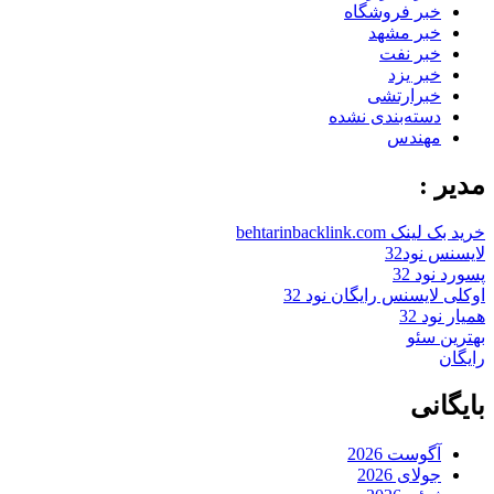
خبر فروشگاه
خبر مشهد
خبر نفت
خبر یزد
خبرارتشی
دسته‌بندی نشده
مهندس
مدیر :
خرید بک لینک behtarinbacklink.com
لایسنس نود32
پسورد نود 32
اوکلی لایسنس رایگان نود 32
همیار نود 32
بهترین سئو
رایگان
بایگانی
آگوست 2026
جولای 2026