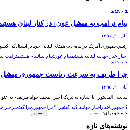
خبر جدید
پیام ترامپ به میشل عون: در کنار لبنان هستیم
آبان ۳۰, ۱۳۹۶
رئیس‌جمهوری آمریکا در پیامی به همتای لبنانی خود بر ایستادگی کشور
اخبار
اخبار جهان
به لبنان
به هستیم
پیام عون:
پیام لبنان
پیام هستیم
ترامپ لبنا
خبر جدید
چرا ظریف به سرعت ریاست جمهوری میشل عو
آبان ۲۰, ۱۳۹۵
سایت «المانیتور» با اشاره به تبریک اخیر «محمد جواد ظریف» به عنو
؟ جمهوری
اخبار
اخبار جهان
به ؟
به گفت
چرا ؟
چرا جمهوری
چرا گفت
خبر
خبر جد
جستجو برای:
نوشته‌های تازه