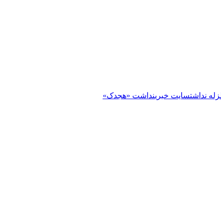
زله نداشت
سایت خبری
نداشت «هجدک»