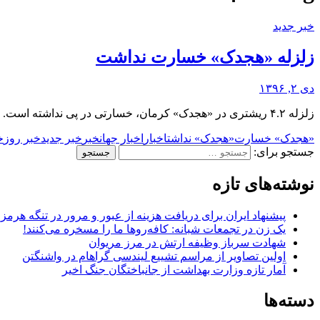
خبر جدید
زلزله «هجدک» خسارت نداشت
دی ۲, ۱۳۹۶
زلزله ۴.۲ ریشتری در «هجدک» کرمان، خسارتی در پی نداشته است.
«هجدک» خسارت
«هجدک» نداشت
اخبار
اخبار جهان
خبر
خبر جدید
خبر روز
خ
جستجو برای:
نوشته‌های تازه
پیشنهاد ایران برای دریافت هزینه از عبور و مرور در تنگه هرم
یک زن در تجمعات شبانه: کافه‌روها ما را مسخره می‌کنند!
شهادت سرباز وظیفه ارتش در مرز مریوان
اولین تصاویر از مراسم تشییع لیندسی گراهام در واشنگتن
آمار تازه وزارت بهداشت از جانباختگان جنگ اخیر
دسته‌ها