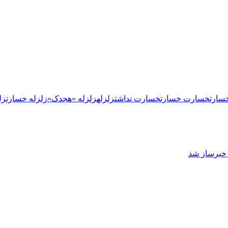
سارت
خسارت خسارت
خسارت نداشت
زلزله
زلزله «هجدک»
زلزله خسارت
زل
ز خبرساز شد