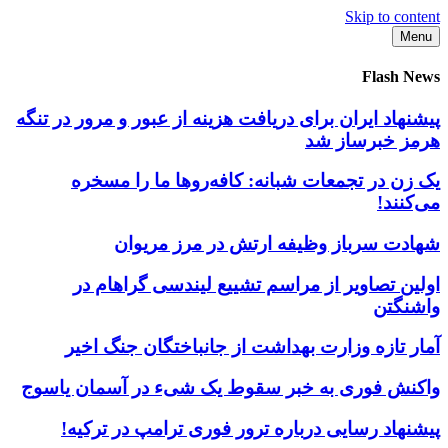
Skip to content
Menu
Flash News
پیشنهاد ایران برای دریافت هزینه از عبور و مرور در تنگه
هرمز خبرساز شد
یک زن در تجمعات شبانه: کافه‌روها ما را مسخره
می‌کنند!
شهادت سرباز وظیفه ارتش در مرز مریوان
اولین تصاویر از مراسم تشییع لیندسی گراهام در
واشنگتن
آمار تازه وزارت بهداشت از جانباختگان جنگ اخیر
واکنش فوری به خبر سقوط یک شیء در آسمان یاسوج
پیشنهاد رسایی درباره ترور فوری ترامپ در ترکیه!