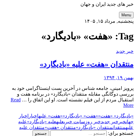
خبر های جدید ایران و جهان
Menu
پنجشنبه, مرداد ۱۵, ۱۴۰۵
Tag:
«هفت» «بادیگارد»
خبر جدید
منتقدان «هفت» علیه «بادیگارد»
بهمن ۱۹, ۱۳۹۴
پرویز امینی، جامعه شناس در آخرین پست اینستاگرامی خود به
بررسی دوگانگی مقابله منتقدان «بادیگارد» در برنامه هفت و
استقبال مردم از این فیلم نشسته است. او این اتفاق را …
Read
More
«بادیگارد» «هفت»
«هفت» «بادیگارد»
«هفت» علیه
اخبار
اخبار
جهان
خبر
خبر جدید
خبر روز
سایت خبری
علیه
علیه «بادیگارد»
علیه
علیه
منتقدان
منتقدان «بادیگارد»
منتقدان «هفت»
منتقدان علیه
جستجو برای: