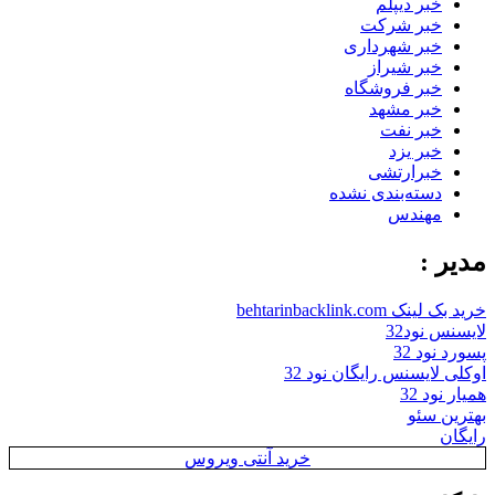
خبر دیپلم
خبر شرکت
خبر شهرداری
خبر شیراز
خبر فروشگاه
خبر مشهد
خبر نفت
خبر یزد
خبرارتشی
دسته‌بندی نشده
مهندس
مدیر :
خرید بک لینک behtarinbacklink.com
لایسنس نود32
پسورد نود 32
اوکلی لایسنس رایگان نود 32
همیار نود 32
بهترین سئو
رایگان
خرید آنتی ویروس