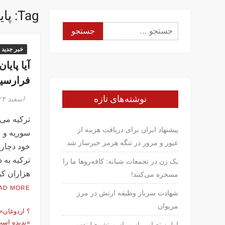
Tag:
پای
جستجو
برای:
خبر جدید
آیا پایا
فرارسی
نوشته‌های تازه
اسفند ۲۴, ۱۳۹۴
ترکیه می
پیشنهاد ایران برای دریافت هزینه از
سوریه و ع
عبور و مرور در تنگه هرمز خبرساز شد
خود دچار
ترکیه به 
یک زن در تجمعات شبانه: کافه‌روها ما را
هزاران کی
مسخره می‌کنند!
AD MORE
شهادت سرباز وظیفه ارتش در مرز
مریوان
؟ اردوغان»
«پدیده اس
اولین تصاویر از مراسم تشییع لیندسی