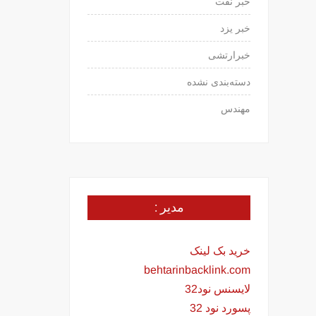
خبر نفت
خبر یزد
خبرارتشی
دسته‌بندی نشده
مهندس
مدیر :
خرید بک لینک
behtarinbacklink.com
لایسنس نود32
پسورد نود 32