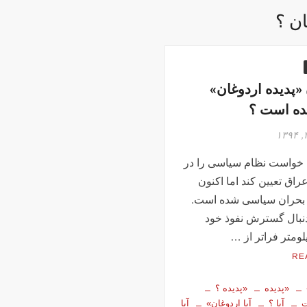
ان ؟
ن «پدیده اردوغان»
ده است ؟
 خواست نظام سیاسی را در
راق تعیین کند اما اکنون
 بحران سیاسی شده است.
دنبال گسترش نفوذ خود
لومتر فراتر از …
RE
«پدیده
«پدیده ؟
ت
آیا ؟
آیا اردوغان»
آیا