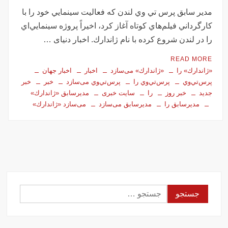
تصاویر تصادف زنجیره‌ای ۱۲ خودرو در تهران
مدير سابق پرس تي وي لندن كه فعاليت سينمايي خود را با
سفر فوری وزیر خارجه پاکستان درباره توافق ایران
كارگرداني فيلم‌هاي كوتاه آغاز كرد، اخيراً پروژه سينمايي‌‌اي
اولین جلسه امنیتی ایران و امارات پس از جنگ؟!
را در لندن شروع كرده با نام ژاندارك. اخبار دنیای …
جاسوسی اسرائیل از مقامات آمریکا در خصوص ایران
READ MORE
سفره عقدی که با پهپاد در میدان انقلاب برپا شد
«ژاندارك» را
«ژاندارك» می‌سازد
اخبار
اخبار جهان
این سه نفر بد اخلاق‌ترین ایرانی‌های ۲۴ ساعت اخیر هستند
پرس‌تي‌وي
پرس‌تي‌وي را
پرس‌تي‌وي می‌سازد
خبر
خبر
جدید
خبر روز
را
سایت خبری
مديرسابق «ژاندارك»
مديرسابق را
مديرسابق می‌سازد
می‌سازد «ژاندارك»
آیت‌الله دژکام: قرآن و عترت کلید هویت و حل مشکلات فرهنگی
جامعه‌اند
وزش باد و غبار رقیق، پدیده غالب هوای کرمانشاه است
توییت خبرساز مشاور قالیباف درباره سفر نتانیاهو
گزارش خبرگزاری مهر از اعتراضات امروز در مشهد
بازداشت ۴ نفر در پی حمله به فرمانداری فسا
در ساعات اخیر اینترنت برخی مردم قطع شد
جستجو
جزئیات ناآرامیِ امروز در خیابان جمهوری تهران
برای: