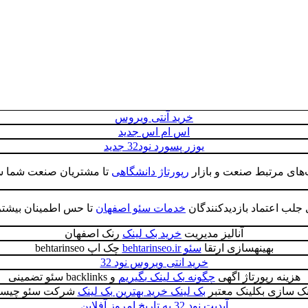
خرید آنتی ویروس
اس ام اس جدید
یوزر پسورد نود32 جدید
‌های مرتبط صنعت و بازار
رپورتاژ دانشگاهی
تا مشتریان صنعت شما س
ی جلب اعتماد بازدیدکنندگان
خدمات سئو اصفهان
تا حس اطمینان بیشتر
آنالیز مدیریت
خرید بک لینک
رنک اصفهان
بهینهسازی ارتقا
سئو behtarinseo.ir
چک اپ behtarinseo
خرید انتی ویروس نود 32
هزینه رپورتاژ اگهی
چگونه بک لینک بگیریم
و backlinks سئو تضمینی
نک سازی بکلینک معتبر
بک لینک خرید بهترین بک لینک
شرکت سئو چیس
آپدیت نود 32 به تاریخ امروز آفلاین