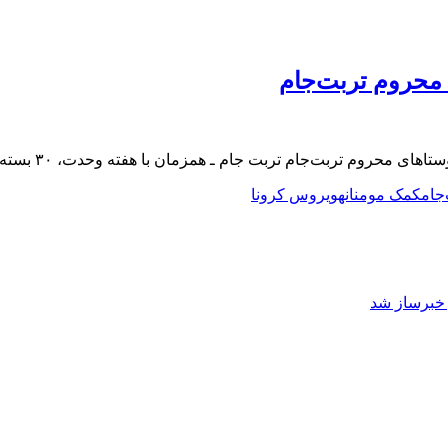
 محروم تربت‌جام
 ـ همزمان با هفته وحدت، ۳۰ بسته معیشتی ـ حمایتی به همت خیران میان خانواده‌های …
جام
کمک مومنانه
ویروس کرونا
ز خبرساز شد