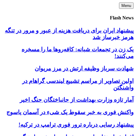
Skip
Menu
to
content
Flash News
پیشنهاد ایران برای دریافت هزینه از عبور و مرور در تنگه
هرمز خبرساز شد
یک زن در تجمعات شبانه: کافه‌روها ما را مسخره
می‌کنند!
شهادت سرباز وظیفه ارتش در مرز مریوان
اولین تصاویر از مراسم تشییع لیندسی گراهام در
واشنگتن
آمار تازه وزارت بهداشت از جانباختگان جنگ اخیر
واکنش فوری به خبر سقوط یک شیء در آسمان یاسوج
پیشنهاد رسایی درباره ترور فوری ترامپ در ترکیه!