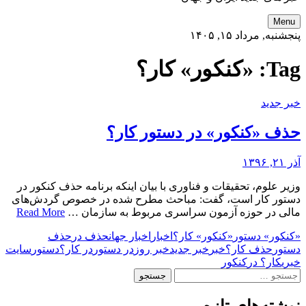
Menu
پنجشنبه, مرداد ۱۵, ۱۴۰۵
Tag:
«کنکور» کار؟
خبر جدید
حذف «کنکور» در دستور کار؟
آذر ۲۱, ۱۳۹۶
وزیر علوم، تحقیقات و فناوری با بیان اینکه برنامه حذف کنکور در
دستور کار است، گفت: مباحث مطرح شده در خصوص گردش‌های
مالی در حوزه آزمون سراسری مربوط به سازمان …
Read More
«کنکور» دستور
«کنکور» کار؟
اخبار
اخبار جهان
حذف در
حذف
دستور
حذف کار؟
خبر
خبر جدید
خبر روز
در دستور
در کار؟
دستور
سایت
خبری
کار؟ در
کنکور
جستجو
برای: