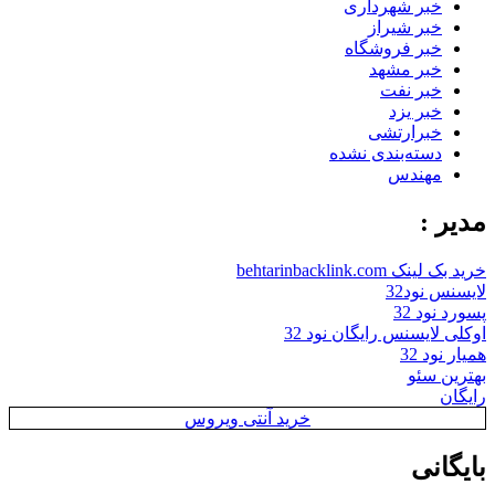
خبر شهرداری
خبر شیراز
خبر فروشگاه
خبر مشهد
خبر نفت
خبر یزد
خبرارتشی
دسته‌بندی نشده
مهندس
مدیر :
خرید بک لینک behtarinbacklink.com
لایسنس نود32
پسورد نود 32
اوکلی لایسنس رایگان نود 32
همیار نود 32
بهترین سئو
رایگان
خرید آنتی ویروس
بایگانی