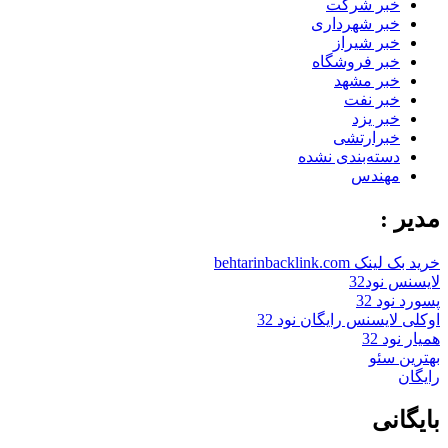
خبر شرکت
خبر شهرداری
خبر شیراز
خبر فروشگاه
خبر مشهد
خبر نفت
خبر یزد
خبرارتشی
دسته‌بندی نشده
مهندس
مدیر :
خرید بک لینک behtarinbacklink.com
لایسنس نود32
پسورد نود 32
اوکلی لایسنس رایگان نود 32
همیار نود 32
بهترین سئو
رایگان
بایگانی