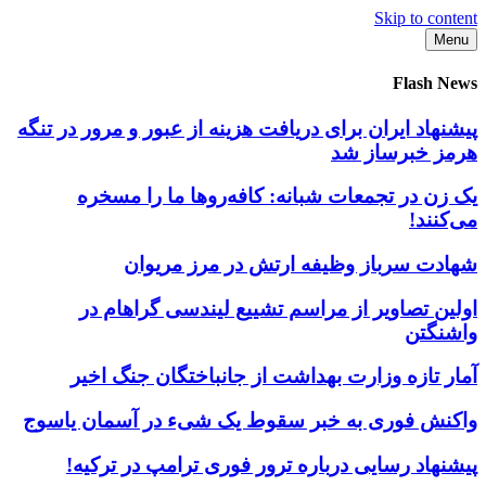
Skip to content
Menu
Flash News
پیشنهاد ایران برای دریافت هزینه از عبور و مرور در تنگه
هرمز خبرساز شد
یک زن در تجمعات شبانه: کافه‌روها ما را مسخره
می‌کنند!
شهادت سرباز وظیفه ارتش در مرز مریوان
اولین تصاویر از مراسم تشییع لیندسی گراهام در
واشنگتن
آمار تازه وزارت بهداشت از جانباختگان جنگ اخیر
واکنش فوری به خبر سقوط یک شیء در آسمان یاسوج
پیشنهاد رسایی درباره ترور فوری ترامپ در ترکیه!