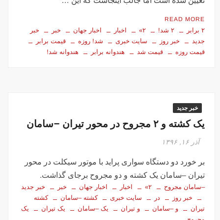
تعیین شده است اما جالب اینجاست که این …
READ MORE
۲ برابر
۲ شد!
۲»
اخبار
اخبار جهان
خبر
خبر
جدید
خبر روز
سایت خبری
شد! روزه
قیمت برابر
قیمت روزه
قیمت شد
هندوانه برابر
هندوانه شد!
خبر جدید
یک کشته و ۲ مجروح در محور تیران –سامان
آذر ۱۶, ۱۳۹۶
بر خورد دو دستگاه سواری پراید با موتور سیکلت در محور
تیران –سامان یک کشته و دو مجروح برجای گذاشت.
–سامان مجروح
۲»
اخبار
اخبار جهان
خبر
خبر جدید
خبر روز
در
سایت خبری
کشته –سامان
کشته
تیران
و –سامان
و تیران
یک –سامان
یک تیران
یک
مجروح