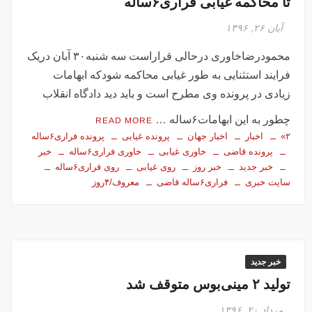
تا محاکمه غیابی فراری۶ساله
آبان ۲۶, ۱۳۹۶
محمودرضاخاوری درحالی قراراست سه شنبه۳۰ آبان دریک
فرایند استثنایی به طور غیابی محاکمه شودکه ابهامات
زیادی در پرونده وی مطرح است و باید دید دادگاه انقلاب
چطور به این ابهامات۶ساله …
READ MORE
۲»
اخبار
اخبار جهان
پرونده غیابی
پرونده فراری۶ساله
پرونده قاضی
خاوری غیابی
خاوری فراری۶ساله
خبر
خبر جدید
خبر روز
روی غیابی
روی فراری۶ساله
سایت خبری
فراری۶ساله قاضی
معروف/۴روز
خبر جدید
تولید ۲ مینی‌بوس متوقف شد
مرداد ۲۰, ۱۳۹۶