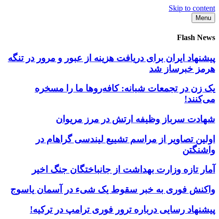
Skip to content
Menu
Flash News
پیشنهاد ایران برای دریافت هزینه از عبور و مرور در تنگه
هرمز خبرساز شد
یک زن در تجمعات شبانه: کافه‌روها ما را مسخره
می‌کنند!
شهادت سرباز وظیفه ارتش در مرز مریوان
اولین تصاویر از مراسم تشییع لیندسی گراهام در
واشنگتن
آمار تازه وزارت بهداشت از جانباختگان جنگ اخیر
واکنش فوری به خبر سقوط یک شیء در آسمان یاسوج
پیشنهاد رسایی درباره ترور فوری ترامپ در ترکیه!