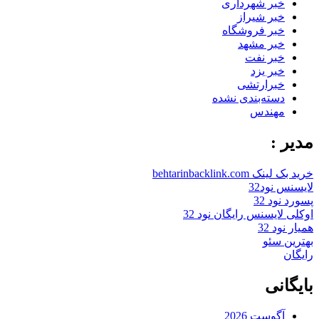
خبر شهرداری
خبر شیراز
خبر فروشگاه
خبر مشهد
خبر نفت
خبر یزد
خبرارتشی
دسته‌بندی نشده
مهندس
مدیر :
خرید بک لینک behtarinbacklink.com
لایسنس نود32
پسورد نود 32
اوکلی لایسنس رایگان نود 32
همیار نود 32
بهترین سئو
رایگان
بایگانی
آگوست 2026