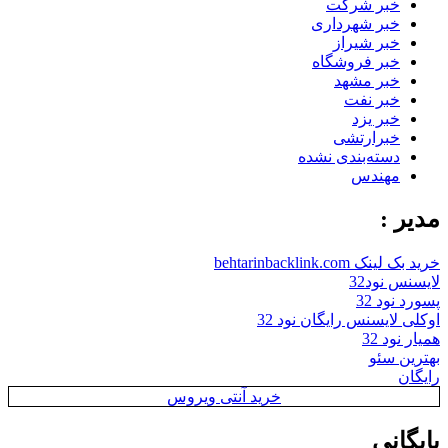
خبر شرکت
خبر شهرداری
خبر شیراز
خبر فروشگاه
خبر مشهد
خبر نفت
خبر یزد
خبرارتشی
دسته‌بندی نشده
مهندس
مدیر :
خرید بک لینک behtarinbacklink.com
لایسنس نود32
پسورد نود 32
اوکلی لایسنس رایگان نود 32
همیار نود 32
بهترین سئو
رایگان
خرید آنتی ویروس
بایگانی