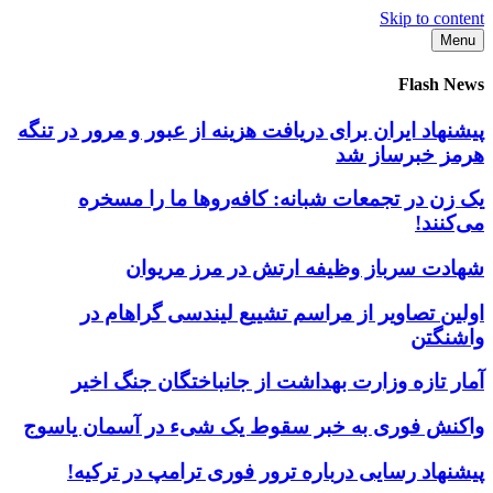
Skip to content
Menu
Flash News
پیشنهاد ایران برای دریافت هزینه از عبور و مرور در تنگه
هرمز خبرساز شد
یک زن در تجمعات شبانه: کافه‌روها ما را مسخره
می‌کنند!
شهادت سرباز وظیفه ارتش در مرز مریوان
اولین تصاویر از مراسم تشییع لیندسی گراهام در
واشنگتن
آمار تازه وزارت بهداشت از جانباختگان جنگ اخیر
واکنش فوری به خبر سقوط یک شیء در آسمان یاسوج
پیشنهاد رسایی درباره ترور فوری ترامپ در ترکیه!