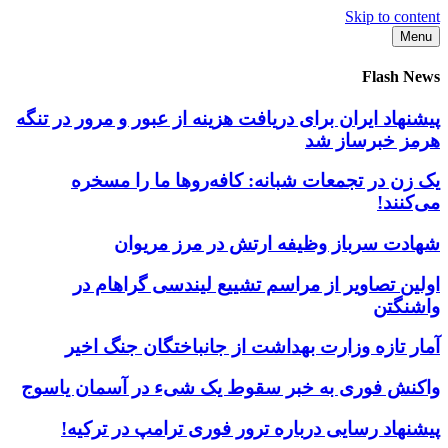
Skip to content
Menu
Flash News
پیشنهاد ایران برای دریافت هزینه از عبور و مرور در تنگه
هرمز خبرساز شد
یک زن در تجمعات شبانه: کافه‌روها ما را مسخره
می‌کنند!
شهادت سرباز وظیفه ارتش در مرز مریوان
اولین تصاویر از مراسم تشییع لیندسی گراهام در
واشنگتن
آمار تازه وزارت بهداشت از جانباختگان جنگ اخیر
واکنش فوری به خبر سقوط یک شیء در آسمان یاسوج
پیشنهاد رسایی درباره ترور فوری ترامپ در ترکیه!