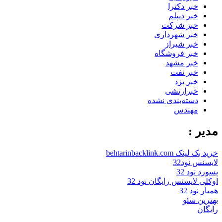
خبر دکترا
خبر دیپلم
خبر شرکت
خبر شهرداری
خبر شیراز
خبر فروشگاه
خبر مشهد
خبر نفت
خبر یزد
خبرارتشی
دسته‌بندی نشده
مهندس
مدیر :
خرید بک لینک behtarinbacklink.com
لایسنس نود32
پسورد نود 32
اوکلی لایسنس رایگان نود 32
همیار نود 32
بهترین سئو
رایگان