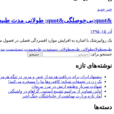
خبر جدید
&quot;بی‌حوصلگی&quot; طولانی مدت طبیعی نیست
آذر ۱۵, ۱۳۹۵
یک روانپزشک با اشاره به افزایش موارد افسردگی فصلی در فصول سر
طبیعی
طولانی
طولانی طبیعی
طولانی نیست
مدت طبیعی
مدت نیست
نیست مد
جستجو برای:
نوشته‌های تازه
پیشنهاد ایران برای دریافت هزینه از عبور و مرور در تنگه هرم
یک زن در تجمعات شبانه: کافه‌روها ما را مسخره می‌کنند!
شهادت سرباز وظیفه ارتش در مرز مریوان
اولین تصاویر از مراسم تشییع لیندسی گراهام در واشنگتن
آمار تازه وزارت بهداشت از جانباختگان جنگ اخیر
دسته‌ها