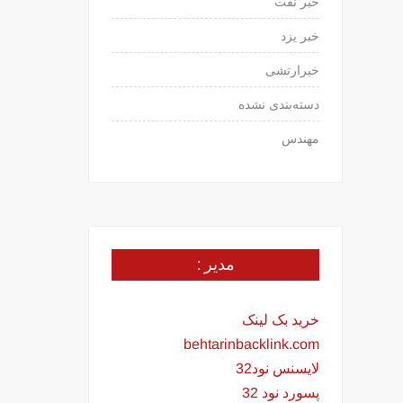
خبر نفت
خبر یزد
خبرارتشی
دسته‌بندی نشده
مهندس
مدیر :
خرید بک لینک
behtarinbacklink.com
لایسنس نود32
پسورد نود 32