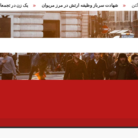
در واشنگتن
شهادت سرباز وظیفه ارتش در مرز مریوان
یک زن د