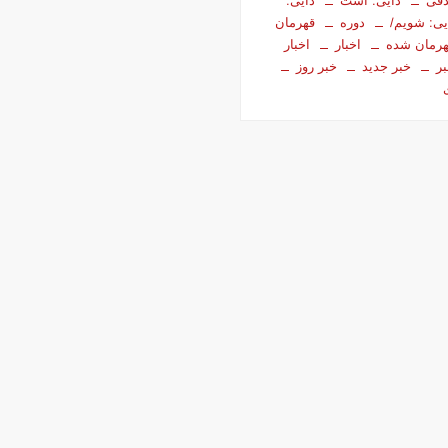
فی
دایی: است
دایی:
یی: شویم/
دوره
قهرمان
رمان شده
اخبار
اخبار
ر
خبر جدید
خبر روز