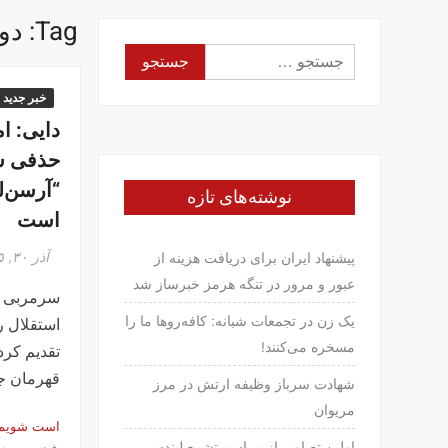
Tag:
دو
جستجو
برای:
خبر جدید
دایی: ا
حذفی ش
“آرسن‌ل
نوشته‌های تازه
است
آذر ۳۰, ۱۳۹۵
پیشنهاد ایران برای دریافت هزینه از
عبور و مرور در تنگه هرمز خبرساز شد
سرمربی تی
یک زن در تجمعات شبانه: کافه‌روها ما را
استقلال را
مسخره می‌کنند!
تقدیم کرد
قهرمان ج
شهادت سرباز وظیفه ارتش در مرز
مریوان
است شویم/
اولین تصاویر از مراسم تشییع لیندسی