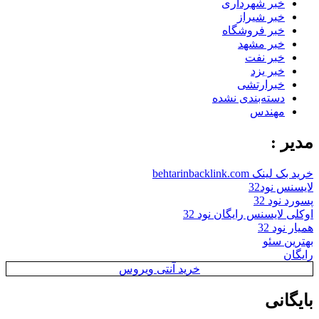
خبر شهرداری
خبر شیراز
خبر فروشگاه
خبر مشهد
خبر نفت
خبر یزد
خبرارتشی
دسته‌بندی نشده
مهندس
مدیر :
خرید بک لینک behtarinbacklink.com
لایسنس نود32
پسورد نود 32
اوکلی لایسنس رایگان نود 32
همیار نود 32
بهترین سئو
رایگان
خرید آنتی ویروس
بایگانی