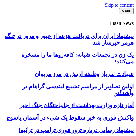
Skip to content
Menu
Flash News
پیشنهاد ایران برای دریافت هزینه از عبور و مرور در تنگه
هرمز خبرساز شد
یک زن در تجمعات شبانه: کافه‌روها ما را مسخره
می‌کنند!
شهادت سرباز وظیفه ارتش در مرز مریوان
اولین تصاویر از مراسم تشییع لیندسی گراهام در
واشنگتن
آمار تازه وزارت بهداشت از جانباختگان جنگ اخیر
واکنش فوری به خبر سقوط یک شیء در آسمان یاسوج
پیشنهاد رسایی درباره ترور فوری ترامپ در ترکیه!