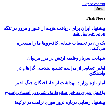
Skip to content
Menu
Flash News
پیشنهاد ایران برای دریافت هزینه از عبور و مرور در تنگه
هرمز خبرساز شد
یک زن در تجمعات شبانه: کافه‌روها ما را مسخره
می‌کنند!
شهادت سرباز وظیفه ارتش در مرز مریوان
اولین تصاویر از مراسم تشییع لیندسی گراهام در
واشنگتن
آمار تازه وزارت بهداشت از جانباختگان جنگ اخیر
واکنش فوری به خبر سقوط یک شیء در آسمان یاسوج
پیشنهاد رسایی درباره ترور فوری ترامپ در ترکیه!