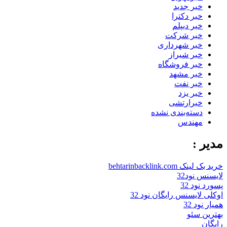
خبر جدید
خبر دکترا
خبر دیپلم
خبر شرکت
خبر شهرداری
خبر شیراز
خبر فروشگاه
خبر مشهد
خبر نفت
خبر یزد
خبرارتشی
دسته‌بندی نشده
مهندس
مدیر :
خرید بک لینک behtarinbacklink.com
لایسنس نود32
پسورد نود 32
اوکلی لایسنس رایگان نود 32
همیار نود 32
بهترین سئو
رایگان