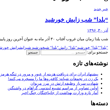
خبر جدید
“یلدا” شب زایش خورشید
آذر ۳۰, ۱۳۹۶
شب یلدا زمان میان غروب آفتاب ۳۰ آذر ماه به عنوان آخرین روز پاییز تا طلوع آفتاب در اول ماه دی به عنوان نخستین روز زمستان است که به باور …
"یلدا"
"یلدا" خورشید
"یلدا" زایش
"یلدا" شب
خورشید شب
زایش
زایش خورشی
جستجو برای:
نوشته‌های تازه
پیشنهاد ایران برای دریافت هزینه از عبور و مرور در تنگه هرم
یک زن در تجمعات شبانه: کافه‌روها ما را مسخره می‌کنند!
شهادت سرباز وظیفه ارتش در مرز مریوان
اولین تصاویر از مراسم تشییع لیندسی گراهام در واشنگتن
آمار تازه وزارت بهداشت از جانباختگان جنگ اخیر
دسته‌ها